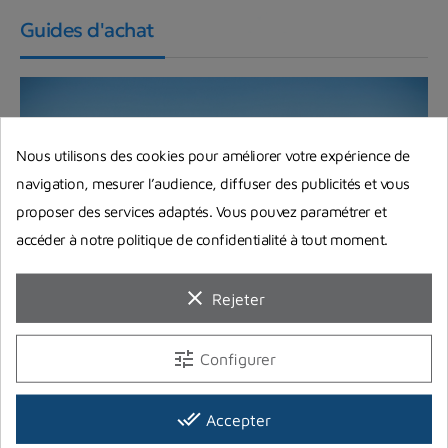
Guides d'achat
Nous utilisons des cookies pour améliorer votre expérience de
navigation, mesurer l’audience, diffuser des publicités et vous
proposer des services adaptés. Vous pouvez paramétrer et
accéder à notre politique de confidentialité à tout moment.
clear
Rejeter
Equipement complet de plongée :
Quel matériel choisir pour bien
tune
Configurer
débuter ?
Vous pensez à investir dans votre premier
done_all
Accepter
équipement complet de plongée ? On répond à