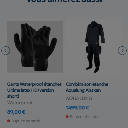
Gants Waterproof étanches
Combinaison étanche
C
Ultima latex HD (version
Aqualung Alaskan
S
short)
AQUALUNG
S
Waterproof
1 499,00 €
9
89,00 €
Prix
Pr
Pr
Prix
Rupture de stock
Rupture de stock