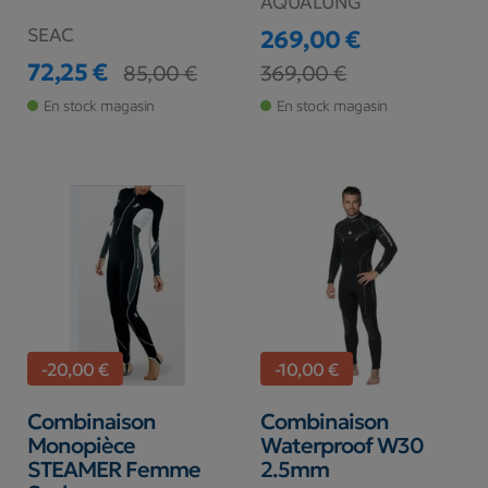
AQUALUNG
SEAC
269,00 €
72,25 €
Prix
Prix de base
85,00 €
369,00 €
Prix
Prix de base
En stock magasin
En stock magasin
-20,00 €
-10,00 €
Combinaison
Combinaison
Monopièce
Waterproof W30
STEAMER Femme
2.5mm