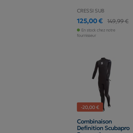
CRESSI SUB
125,00 €
149,99 €
Prix
Prix de base
En stock chez notre
fournisseur
-20,00 €
Combinaison
Definition Scubapro