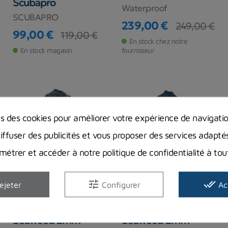
Scubapro
Waterproof
SCUBAPRO
239,00 €
249,00 €
Prix
Prix de base
99,00 €
119,00 €
Prix
Prix de base
En stock chez notre
En stock magasin
fournisseur
ns des cookies pour améliorer votre expérience de navigati
diffuser des publicités et vous proposer des services adapté
étrer et accéder à notre politique de confidentialité à t
-17,00 €
-17,00 €
tune
done_all
ejeter
Configurer
Ac
Combinaison
Combinaison
Beuchat Atoll
Beuchat Atoll
Seaweed 2mm -
Seaweed 2mm -