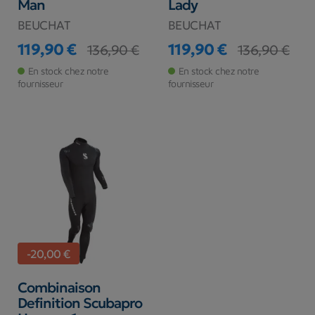
Man
Lady
BEUCHAT
BEUCHAT
119,90 €
119,90 €
136,90 €
136,90 €
Prix
Prix de base
Prix
Prix de base
En stock chez notre
En stock chez notre
fournisseur
fournisseur
-20,00 €
Combinaison
Definition Scubapro