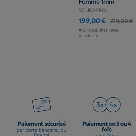
Femme 1mm
SCUBAPRO
199,00 €
219,00 €
Prix
Prix de base
En stock chez notre
fournisseur
Paiement sécurisé
Paiement en 3 ou 4
fois
par carte bancaire, ou
Paypal
avec Oney