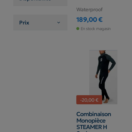
Waterproof
189,00 €
Prix

Prix
En stock magasin
-20,00 €
Combinaison
Monopièce
STEAMER H