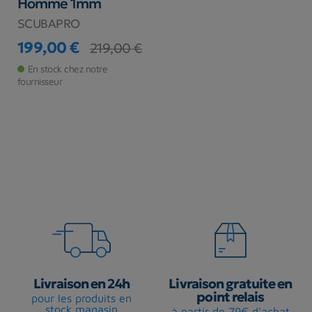
Homme 1mm
SCUBAPRO
199,00 €
219,00 €
Prix
Prix de base
En stock chez notre
fournisseur
Livraison en 24h
Livraison gratuite en
point relais
pour les produits en
stock magasin
à partir de 79€ d'achat