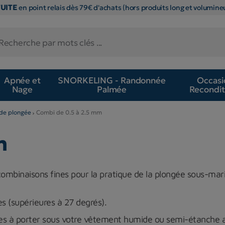
TUITE
en point relais dès 79€ d'achats (hors produits long et volumineu
Apnée et
SNORKELING - Randonnée
Occasi
Nage
Palmée
Recondit
de plongée
Combi de 0.5 à 2.5 mm
m
combinaisons fines pour la pratique de la plongée sous-mar
es (supérieures à 27 degrés).
ides à porter sous votre vêtement humide ou semi-étanche a