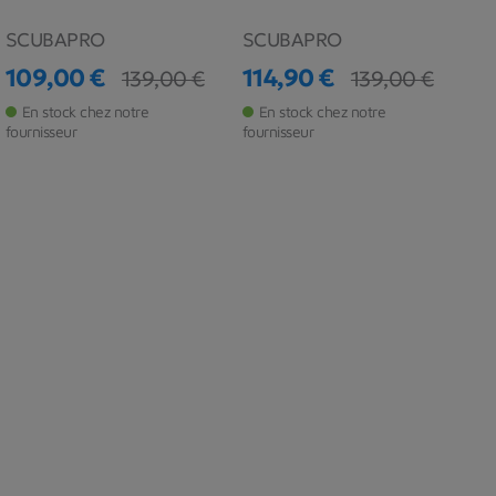
SCUBAPRO
SCUBAPRO
109,00 €
114,90 €
139,00 €
139,00 €
Prix
Prix de base
Prix
Prix de base
En stock chez notre
En stock chez notre
fournisseur
fournisseur