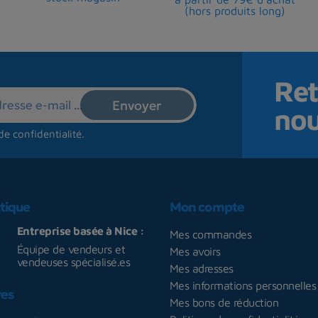
(hors produits long)
Ret
no
de confidentialité
.
tique
Mon compte
Entreprise basée à Nice :
Mes commandes
Équipe de vendeurs et
Mes avoirs
vendeuses spécialisé.es
Mes adresses
Mes informations personnelles
res
Mes bons de réduction