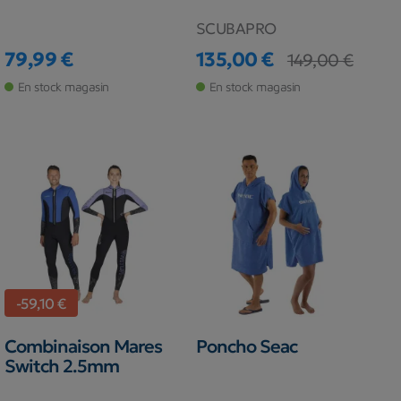
SCUBAPRO
79,99 €
135,00 €
149,00 €
Prix
Prix
Prix de base
En stock magasin
En stock magasin
-59,10 €
Combinaison Mares
Poncho Seac
Switch 2.5mm