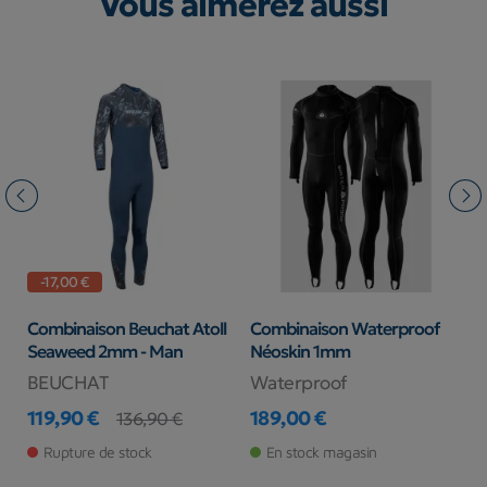
Vous aimerez aussi
-17,00 €
Combinaison Beuchat Atoll
Combinaison Waterproof
P
Seaweed 2mm - Man
Néoskin 1mm
BEUCHAT
Waterproof
S
119,90 €
189,00 €
4
136,90 €
Prix
Prix de base
Prix
Pr
Rupture de stock
En stock magasin