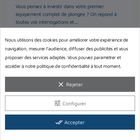
Vous pensez à investir dans votre premier
équipement complet de plongée ? On répond à
toutes vos interrogations et...
Nous utilisons des cookies pour améliorer votre expérience de
Lire la suite
navigation, mesurer l’audience, diffuser des publicités et vous
proposer des services adaptés. Vous pouvez paramétrer et
accéder à notre politique de confidentialité à tout moment.
clear
Rejeter
tune
Configurer
done_all
Accepter