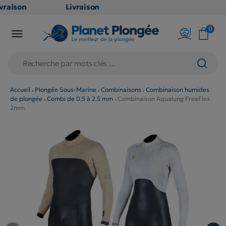
raison
Livraison
ATUITE
GRATUITE
0

point
en point
is dès
relais dès
79€
chats
d'achats
rs
(hors
Accueil
Plongée Sous-Marine
Combinaisons
Combinaison humides
de plongée
Combi de 0.5 à 2.5 mm
Combinaison Aqualung FreeFlex
duits
produits
2mm
 et
long et
umineux
volumineux
n
: non
ibles)
éligibles)