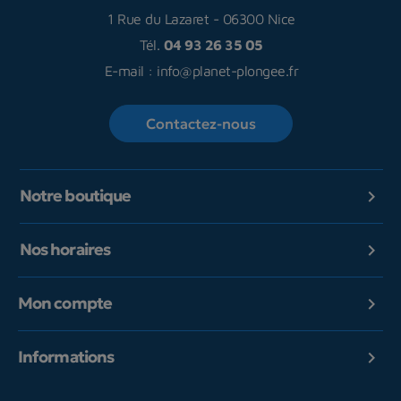
1 Rue du Lazaret
-
06300 Nice
Tél.
04 93 26 35 05
E-mail :
info@planet-plongee.fr
Contactez-nous
Notre boutique

Nos horaires

Mon compte

Informations
