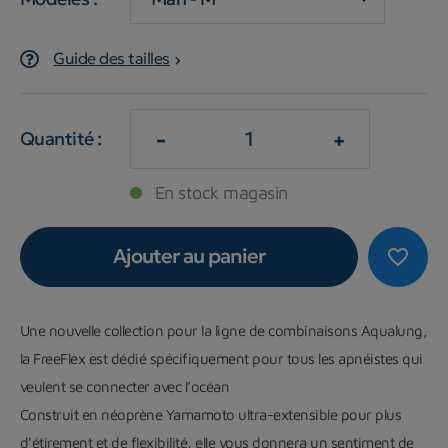
Guide des tailles
-
+
Quantité :
En stock magasin
Ajouter au panier
favorite_border
Une nouvelle collection pour la ligne de combinaisons Aqualung,
la FreeFlex
est dédié spécifiquement pour tous les apnéistes qui
veulent
se connecter avec l’océan
Construit en néoprène Yamamoto ultra-extensible
pour plus
d’étirement et de flexibilité, elle vous donnera
un sentiment de