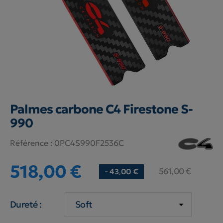
Palmes carbone C4 Firestone S-
990
Référence :
0PC4S990F2536C
518,00 €
561,00 €
- 43,00 €
Dureté :