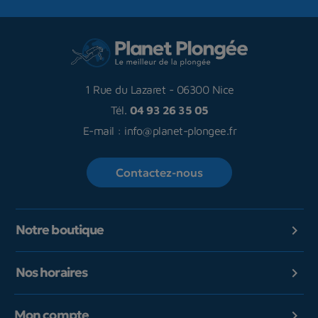
1 Rue du Lazaret
-
06300 Nice
Tél.
04 93 26 35 05
E-mail :
info@planet-plongee.fr
Contactez-nous
Notre boutique

Nos horaires

Mon compte
