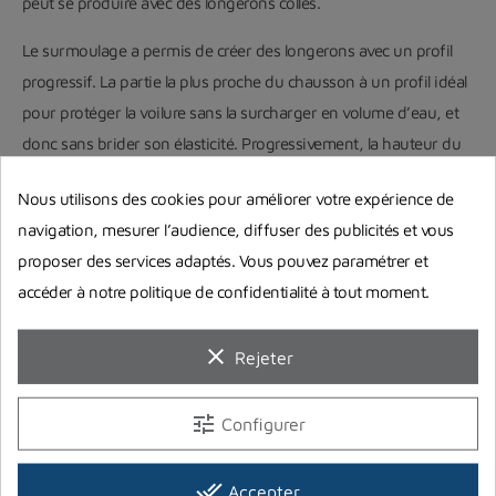
peut se produire avec des longerons collés.
Le surmoulage a permis de créer des longerons avec un profil
progressif. La partie la plus proche du chausson à un profil idéal
pour protéger la voilure sans la surcharger en volume d’eau, et
donc sans brider son élasticité. Progressivement, la hauteur du
longeron augmente pour devenir un guide efficace pour l’eau,
Nous utilisons des cookies pour améliorer votre expérience de
et permettre d’éviter ainsi le dérapage et la perte de puissance
navigation, mesurer l’audience, diffuser des publicités et vous
de la voilure.
proposer des services adaptés. Vous pouvez paramétrer et
accéder à notre politique de confidentialité à tout moment.
clear
Rejeter
tune
Configurer
done_all
Accepter