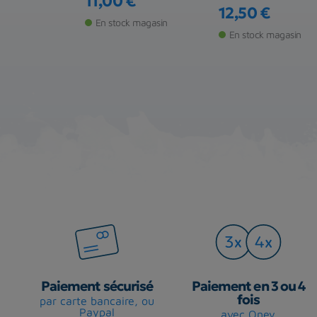
€
11,00 €
Prix
12,50 €
Prix
de stock
En stock magasin
En stock magasin
Paiement sécurisé
Paiement en 3 ou 4
fois
par carte bancaire, ou
Paypal
avec Oney