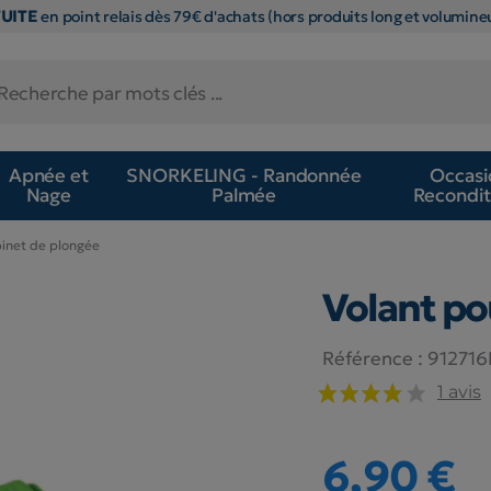
TUITE
en point relais dès 79€ d'achats (hors produits long et volumineu
Apnée et
SNORKELING - Randonnée
Occasi
Nage
Palmée
Recondit
binet de plongée
Volant po
Référence :
91271
1 avis
6,90 €