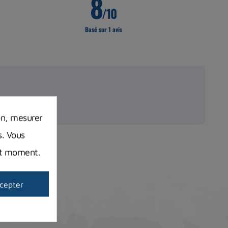
8
/10
Basé sur 1 avis
on, mesurer
s. Vous
out moment.
cepter