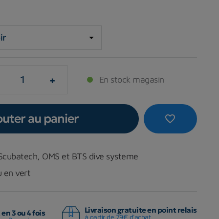
+
En stock magasin
outer au panier
favorite_border
 Scubatech, OMS et BTS dive systeme
u en vert
Livraison gratuite en point relais
en 3 ou 4 fois
à partir de 79€ d'achat