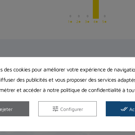
0
0
0
0
1★
2★
3★
4★
5★
ns des cookies pour améliorer votre expérience de navigati
diffuser des publicités et vous proposer des services adapté
étrer et accéder à notre politique de confidentialité à t
tune
done_all
ejeter
Configurer
Ac