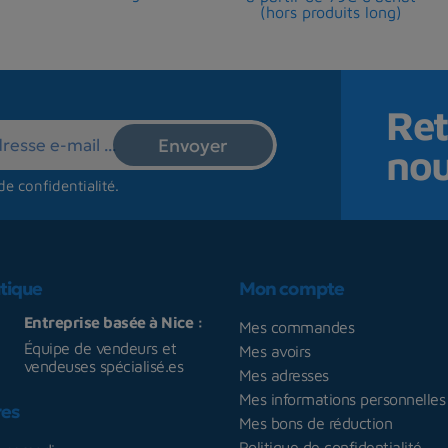
(hors produits long)
Ret
no
de confidentialité
.
tique
Mon compte
Entreprise basée à Nice :
Mes commandes
Équipe de vendeurs et
Mes avoirs
vendeuses spécialisé.es
Mes adresses
Mes informations personnelles
res
Mes bons de réduction
Politique de confidentialité