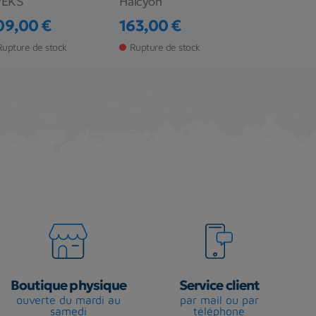
PEKS
Halcyon
XDEEP
09,00 €
163,00 €
ix
Prix
12,00 €
Rupture de stock
Rupture de stock
Prix
Rupture de s
Boutique physique
Service client
ouverte du mardi au
par mail ou par
samedi
téléphone