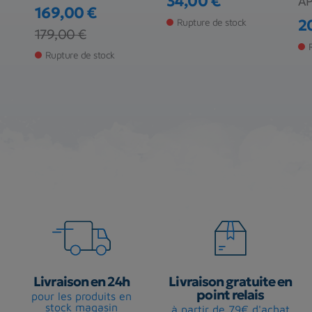
34,00 €
A
Prix
169,00 €
Rupture de stock
2
Prix
Prix de base
179,00 €
Pr
Rupture de stock
Livraison en 24h
Livraison gratuite en
point relais
pour les produits en
stock magasin
à partir de 79€ d'achat