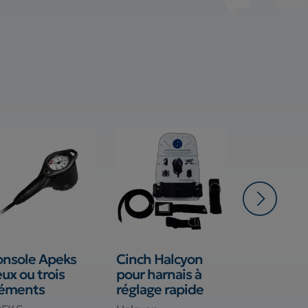
onsole Apeks
Cinch Halcyon
Mousquet
ux ou trois
pour harnais à
X-Deep Bo
léments
réglage rapide
NX Series
Stage/SM