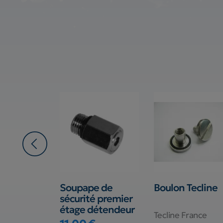
t Sanosub
Soupape de
Boulon Tecline
ensible
sécurité premier
étage détendeur
Tecline France