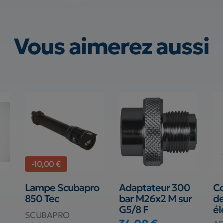
Vous aimerez aussi
-10,00 €
Lampe Scubapro
Adaptateur 300
C
850 Tec
bar M26x2 M sur
de
G5/8 F
é
SCUBAPRO