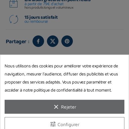
à partir de 79€ d'achat
hors produits longs et volumineux
15 jours satisfait
ou remboursé
Partager :
Vous aimerez aussi
Nous utilisons des cookies pour améliorer votre expérience de
navigation, mesurer l’audience, diffuser des publicités et vous
proposer des services adaptés. Vous pouvez paramétrer et
accéder à notre politique de confidentialité à tout moment.
clear
Rejeter
tune
Configurer