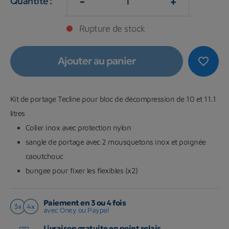
-
+
Quantité :
Rupture de stock
Ajouter au panier
favorite_border
Kit de portage Tecline pour bloc de décompression de 10 et 11.1
litres
Colier inox avec protection nylon
sangle de portage avec 2 mousquetons inox et poignée
caoutchouc
bungee pour fixer les flexibles (x2)
Paiement en 3 ou 4 fois
avec Oney ou Paypal
Livraison gratuite en point relais