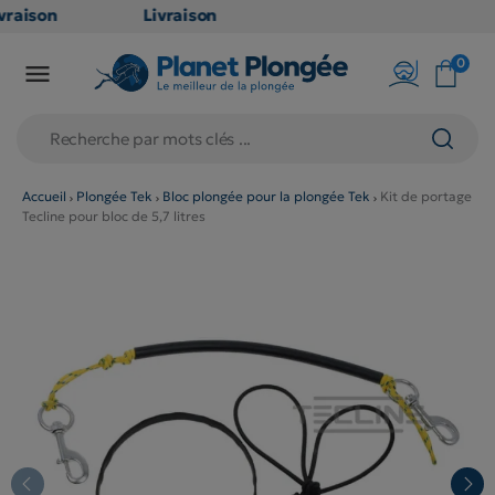
vraison
Livraison
ATUITE
GRATUITE
0

 point
en point
ais dès
relais dès
€
79€
achats
d'achats
ors
(hors
Accueil
Plongée Tek
Bloc plongée pour la plongée Tek
Kit de portage
Tecline pour bloc de 5,7 litres
oduits
produits
g et
long et
lumineux
volumineux
on
: non
gibles)
éligibles)