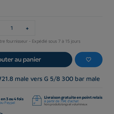
+
re fournisseur - Expédié sous 7 à 15 jours
outer au panier
favorite_border
21.8 male vers G 5/8 300 bar male
Livraison gratuite en point relais
en 3 ou 4 fois
à partir de 79€ d'achat
ou Paypal
hors produits longs et volumineux