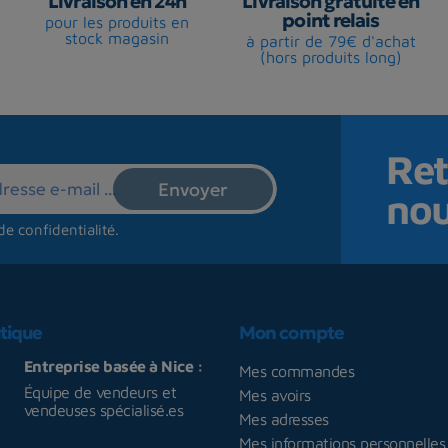
Livraison en 24h
Livraison gratuite en
point relais
pour les produits en
stock magasin
à partir de 79€ d'achat
(hors produits long)
Ret
no
de confidentialité
.
tique
Mon compte
Entreprise basée à Nice :
Mes commandes
Équipe de vendeurs et
Mes avoirs
vendeuses spécialisé.es
Mes adresses
Mes informations personnelles