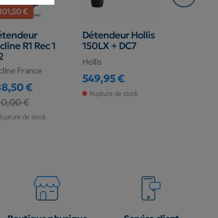
-101,50 €
étendeur
Détendeur Hollis
Flexible 
cline R1 Rec 1
150LX + DC7
Haute Pre
2
Hollis
Halcyon
cline France
549,95 €
83,00 €
Prix
Prix
88,50 €
Rupture de stock
Rupture de s
ix
ix de base
0,00 €
Rupture de stock