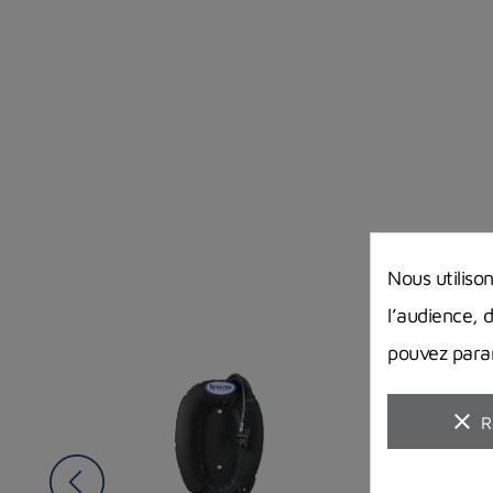
Nous utiliso
l’audience, 
pouvez param
clear
R