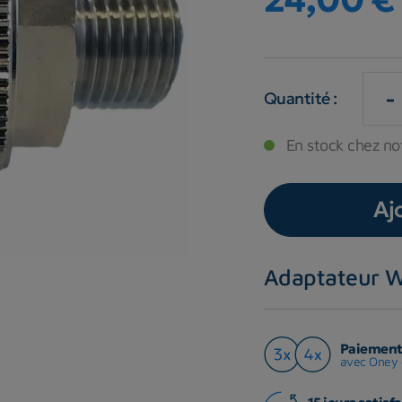
-
Quantité :
En stock chez not
Aj
Adaptateur W
Paiement 
avec Oney 