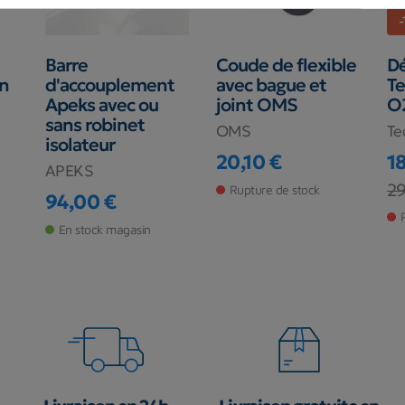
Barre
Coude de flexible
D
on
d'accouplement
avec bague et
Te
Apeks avec ou
joint OMS
O
sans robinet
OMS
Te
isolateur
20,10 €
1
APEKS
Prix
Pr
Pr
29
Rupture de stock
94,00 €
Prix
En stock magasin