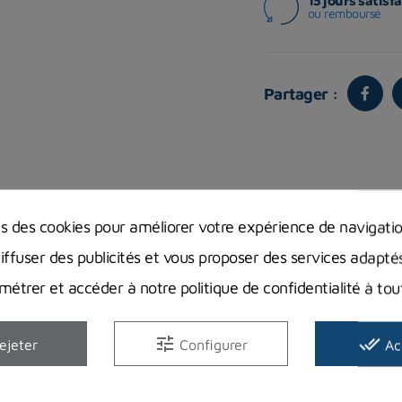
15 jours satisfa
ou remboursé
Partager :
Vous aimerez aussi
ns des cookies pour améliorer votre expérience de navigati
diffuser des publicités et vous proposer des services adapté
étrer et accéder à notre politique de confidentialité à t
tune
done_all
ejeter
Configurer
Ac