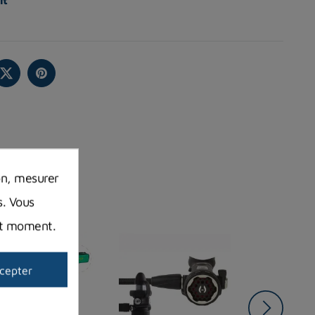
it
on, mesurer
s. Vous
out moment.
cepter
Promo !