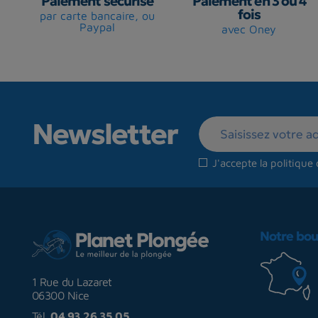
Paiement sécurisé
Paiement en 3 ou 4
fois
par carte bancaire, ou
Paypal
avec Oney
Newsletter
J'accepte la
politique 
Notre bou
1 Rue du Lazaret
06300 Nice
Tél.
04 93 26 35 05