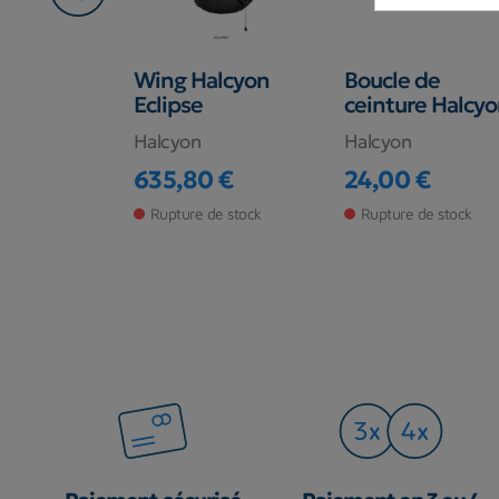
e Miflex HP
Wing Halcyon
Boucle de
essé
Eclipse
ceinture Halcy
e
Halcyon
Halcyon
€
635,80 €
24,00 €
Prix
Prix
 magasin
Rupture de stock
Rupture de stock