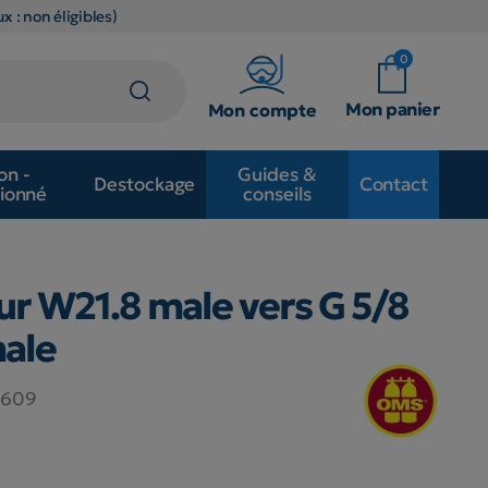
x : non éligibles)
0
Mon panier
Mon compte
on -
Guides &
Destockage
Contact
ionné
conseils
r W21.8 male vers G 5/8
ale
0609