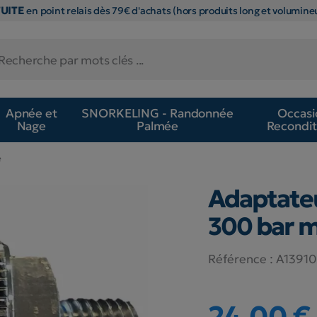
TUITE
en point relais dès 79€ d'achats (hors produits long et volumineu
Apnée et
SNORKELING - Randonnée
Occasi
Nage
Palmée
Recondit
e
Adaptateu
300 bar m
Référence :
A1391
24,00 €