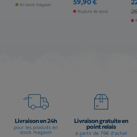
59,90 €
2
En stock magasin
Prix
Pr
Pr
26
Rupture de stock
Livraison en 24h
Livraison gratuite en
point relais
pour les produits en
stock magasin
à partir de 79€ d'achat