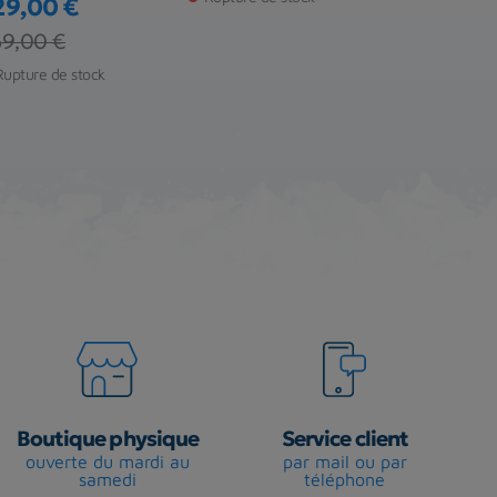
29,00 €
Rupture de s
ix
ix de base
9,00 €
Rupture de stock
Boutique physique
Service client
ouverte du mardi au
par mail ou par
samedi
téléphone