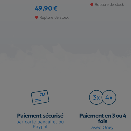
de stock
Rupture de stock
49,90 €
Prix
Rupture de stock
Paiement sécurisé
Paiement en 3 ou 4
fois
par carte bancaire, ou
Paypal
avec Oney