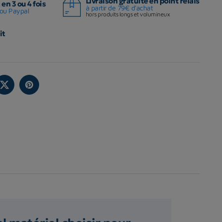
Livraison gratuite en point relais
en 3 ou 4 fois
à partir de 79€ d'achat
ou Paypal
hors produits longs et volumineux
it