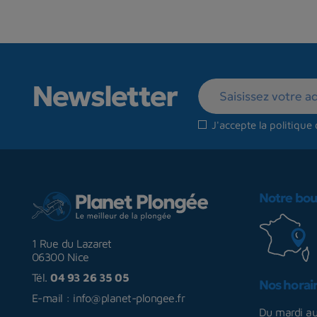
Newsletter
J'accepte la
politique 
Notre bou
1 Rue du Lazaret
06300 Nice
Tél.
04 93 26 35 05
Nos horai
E-mail :
info@planet-plongee.fr
Du mardi a