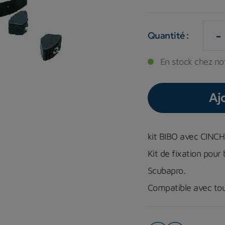
-
Quantité :
En stock chez not
Aj
kit BIBO avec CINCH
Kit de fixation pour 
Scubapro.
Compatible avec tous