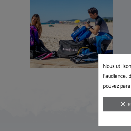
Nous utiliso
l’audience, 
pouvez param
clear
R