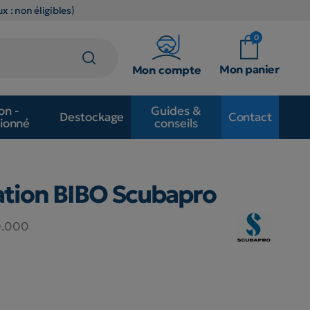
x : non éligibles)
0
Mon panier
Mon compte
on -
Guides &
Destockage
Contact
ionné
conseils
xation BIBO Scubapro
0.000