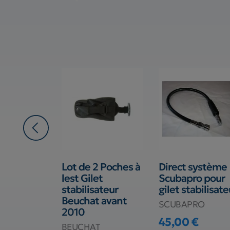
à plomb
Lot de 2 Poches à
Direct système
bel Kid
lest Gilet
Scubapro pour
ro
stabilisateur
gilet stabilisate
Beuchat avant
RO
SCUBAPRO
2010
€
45,00 €
BEUCHAT
Prix