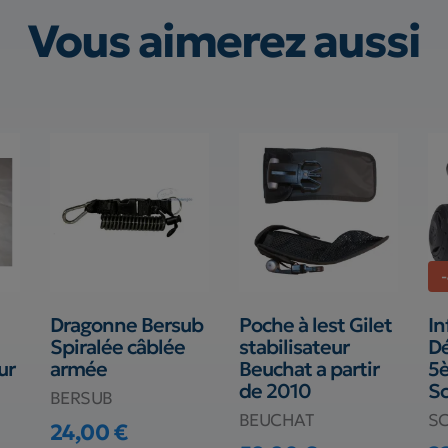
Vous aimerez aussi
Dragonne Bersub
Poche à lest Gilet
In
Spiralée câblée
stabilisateur
Dé
ur
armée
Beuchat a partir
5
de 2010
S
BERSUB
BEUCHAT
S
24,00 €
Prix