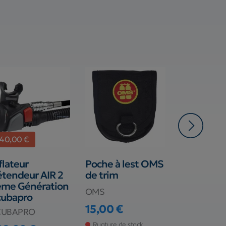
-40,00 €
flateur
Poche à lest OMS
Sangle de
tendeur AIR 2
de trim
Scubapro 
ème Génération
plastique
OMS
cubapro
SCUBAPRO
15,00 €
CUBAPRO
Prix
30,00 €
Prix
Rupture de stock