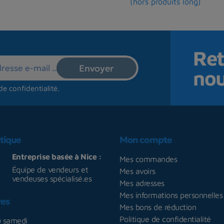
(hors produits long)
Ret
no
de confidentialité
.
tique
Mon compte
Entreprise basée à Nice :
Mes commandes
Équipe de vendeurs et
Mes avoirs
vendeuses spécialisé.es
Mes adresses
Mes informations personnelles
res
Mes bons de réduction
Politique de confidentialité
u samedi