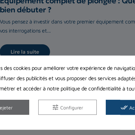
Equipement complet de plongée : Quel
bien débuter ?
Vous pensez à investir dans votre premier équipement com
vos interrogations et...
Lire la suite
ns des cookies pour améliorer votre expérience de navigati
diffuser des publicités et vous proposer des services adapté
étrer et accéder à notre politique de confidentialité à t
tune
done_all
ejeter
Configurer
Ac