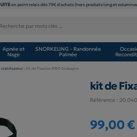
TUITE
en point relais dès 79€ d'achats (hors produits long et volumineu
Apnée et
SNORKELING - Randonnée
Occasi
Nage
Palmée
Recondit
 stabilisateur
kit de Fixation BIBO Scubapro
kit de Fi
Référence :
20.04
99,00 €