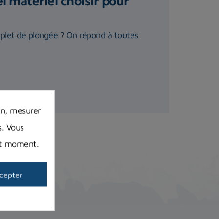
 matériel choisir pour
plet de plongée ? On répond à toutes
on, mesurer
s. Vous
out moment.
cepter