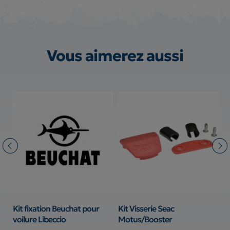
Vous aimerez aussi
Kit fixation Beuchat pour
Kit Visserie Seac
V
voilure Libeccio
Motus/Booster
25