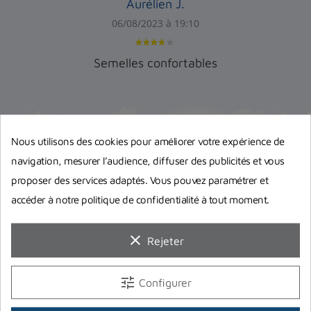
Aurélien J.
06/08/2023 à 19:10
Semelles confortables
Nous utilisons des cookies pour améliorer votre expérience de
navigation, mesurer l’audience, diffuser des publicités et vous
Guides d'achat
proposer des services adaptés. Vous pouvez paramétrer et
accéder à notre politique de confidentialité à tout moment.
clear
Rejeter
tune
Configurer