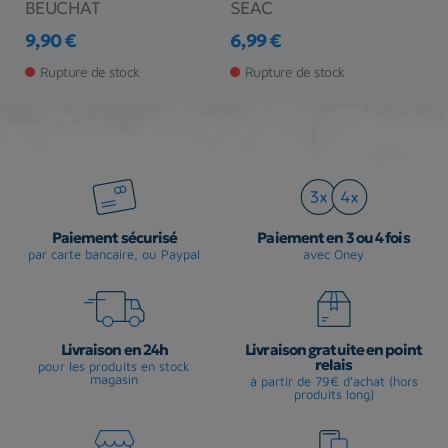
BEUCHAT
SEAC
C
9,90 €
6,99 €
1
Prix
Prix
Pr
Pr
Rupture de stock
Rupture de stock
Paiement sécurisé
Paiement en 3 ou 4 fois
par carte bancaire, ou Paypal
avec Oney
Livraison en 24h
Livraison gratuite en point
relais
pour les produits en stock
magasin
à partir de 79€ d'achat (hors
produits long)