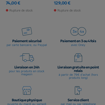
74,00 €
129,00 €
7
Prix
Prix
Pr
Rupture de stock
Rupture de stock
Paiement sécurisé
Paiement en 3 ou 4 fois
par carte bancaire, ou Paypal
avec Oney
Livraison en 24h
Livraison gratuite en point
relais
pour les produits en stock
magasin
à partir de 79€ d'achat (hors
produits long)
Boutique physique
Service client
ouverte du mardi au samedi
par mail ou par téléphone