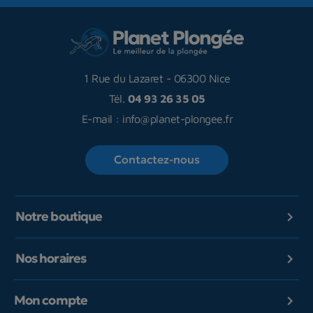
1 Rue du Lazaret
-
06300 Nice
Tél.
04 93 26 35 05
E-mail :
info@planet-plongee.fr
Contactez-nous
Notre boutique

Nos horaires

Mon compte
