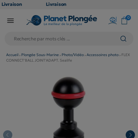
Livraison
Livraison
GRATUITE
GRATUITE
0

en point
en point
relais dès
relais dès
79€
79€
d'achats
d'achats
(hors
(hors
Accueil
Plongée Sous-Marine
Photo/Vidéo
Accessoires photo
FLEX
CONNECT'BALL JOINT'ADAPT. Sealife
produits
produits
long et
long et
volumineux
volumineux
: non
: non
éligibles)
éligibles)