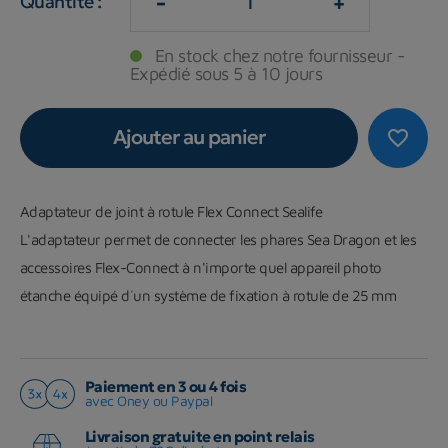
-
+
Quantité :
En stock chez notre fournisseur -
Expédié sous 5 à 10 jours
Ajouter au panier
favorite_border
Adaptateur de joint à rotule Flex Connect Sealife
L'adaptateur permet de connecter les phares Sea Dragon et les
accessoires Flex-Connect à n'importe quel appareil photo
étanche équipé d´un système de fixation à rotule de 25 mm
Paiement en 3 ou 4 fois
avec Oney ou Paypal
Livraison gratuite en point relais