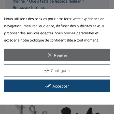
marine ? Quels tests de lestage réaliser ?
Retrouvez tous nos...
Nous utilisons des cookies pour améliorer votre expérience de
Lire la suite
navigation, mesurer l’audience, diffuser des publicités et vous
proposer des services adaptés. Vous pouvez paramétrer et
accéder à notre politique de confidentialité à tout moment.
clear
Rejeter
tune
Configurer
Vous aimerez aussi
done_all
Accepter