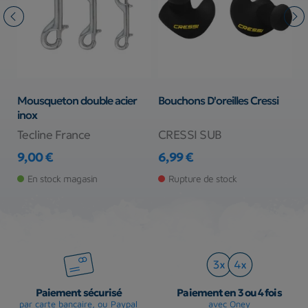
Mousqueton double acier
Bouchons D'oreilles Cressi
M
inox
s
Tecline France
CRESSI SUB
T
9,00 €
6,99 €
1
Prix
Prix
Pr
En stock magasin
Rupture de stock
Paiement sécurisé
Paiement en 3 ou 4 fois
par carte bancaire, ou Paypal
avec Oney