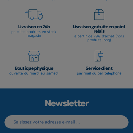
Livraison en 24h
Livraison gratuite en point
relais
pour les produits en stock
magasin
à partir de 79€ d'achat (hors
produits long)
Boutique physique
Service client
ouverte du mardi au samedi
par mail ou par téléphone
Newsletter