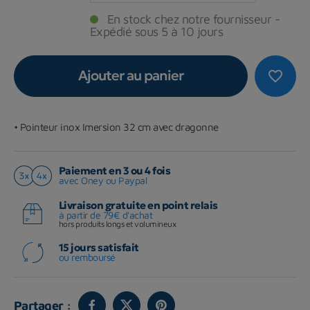
En stock chez notre fournisseur -
Expédié sous 5 à 10 jours
Ajouter au panier
favorite_border
• Pointeur inox Imersion 32 cm avec dragonne
Paiement en 3 ou 4 fois
avec Oney ou Paypal
Livraison gratuite en point relais
à partir de 79€ d'achat
hors produits longs et volumineux
15 jours satisfait
ou remboursé
Partager :