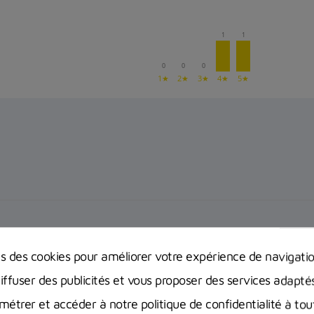
1
1
0
0
0
1★
2★
3★
4★
5★
ns des cookies pour améliorer votre expérience de navigati
diffuser des publicités et vous proposer des services adapté
étrer et accéder à notre politique de confidentialité à t