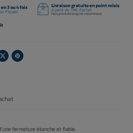
Livraison gratuite en point relais
en 3 ou 4 fois
à partir de 79€ d'achat
ou Paypal
hors produits longs et volumineux
it
achat
d’une fermeture étanche et fiable.