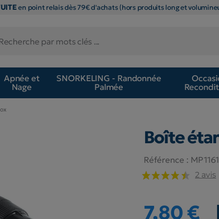
TUITE
en point relais dès 79€ d'achats (hors produits long et volumineu
Apnée et
SNORKELING - Randonnée
Occasi
Nage
Palmée
Recondit
Box
Boîte ét
Référence :
MP1161
2 avis
7,80 €