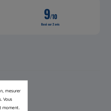
9
/10
Basé sur 2 avis
on, mesurer
s. Vous
out moment.