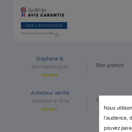
VOIR L'ATTESTATION
Avis soumis à un contrôle
Stéphane B.
Bon produit
09/11/2024 à 20:31
Acheteur vérifié
Un peu petit
12/03/2021 à 10:14
Nous utiliso
l’audience, 
pouvez param