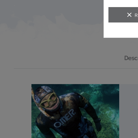
clear
R
Desc