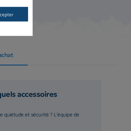
cepter
achat
quels accessoires
te quiétude et sécurité ? L'équipe de