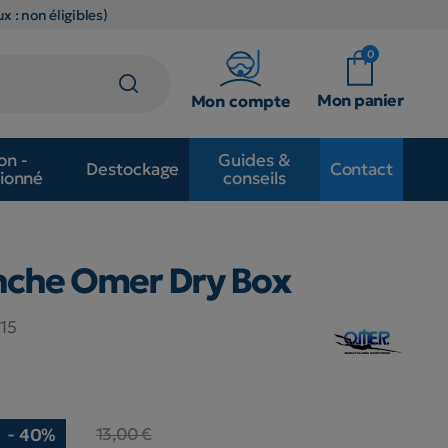
x : non éligibles)
0
Mon panier
Mon compte
on -
Guides &
Destockage
Contact
ionné
conseils
anche Omer Dry Box
15
13,00 €
- 40%