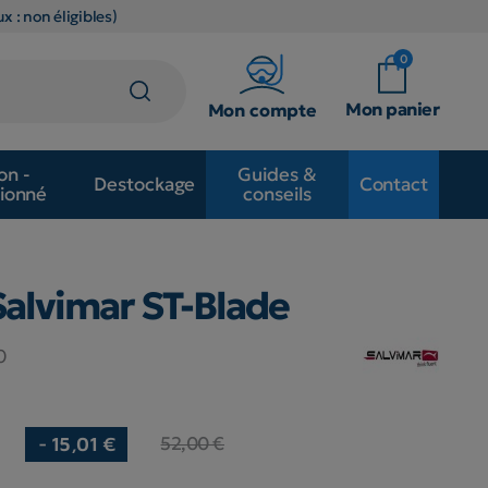
x : non éligibles)
0
Mon panier
Mon compte
on -
Guides &
Destockage
Contact
ionné
conseils
alvimar ST-Blade
0
52,00 €
- 15,01 €