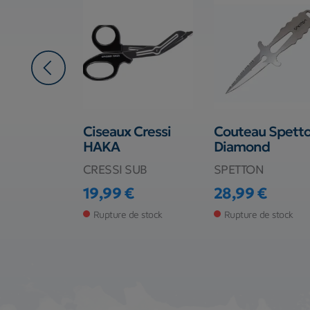
€
r Salvimar
Ciseaux Cressi
Couteau Spett
HAKA
Diamond
AR
CRESSI SUB
SPETTON
€
19,99 €
28,99 €
53,01 €
base
Prix
Prix
e le
Rupture de stock
Rupture de stock
6