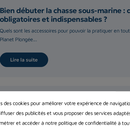
Bien débuter la chasse sous-marine : 
obligatoires et indispensables ?
Quels sont les accessoires pour pouvoir la pratiquer en tou
Planet Plongée...
Lire la suite
Règlementation chasse sous-marine 
ns des cookies pour améliorer votre expérience de navigati
Réglementation de la pêche sous-marine en France : quelle
diffuser des publicités et vous proposer des services adapté
compte et où ? Vous...
étrer et accéder à notre politique de confidentialité à t