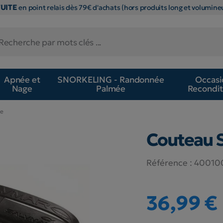
TUITE
en point relais dès 79€ d'achats (hors produits long et volumineu
Apnée et
SNORKELING - Randonnée
Occasi
Nage
Palmée
Recondit
de
Couteau S
Référence :
40010
36,99 €