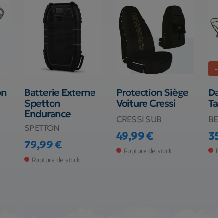
on
Batterie Externe
Protection Siège
D
Spetton
Voiture Cressi
Ta
Endurance
CRESSI SUB
B
SPETTON
49,99 €
3
Prix
Pr
Pr
79,99 €
Prix
Rupture de stock
Rupture de stock