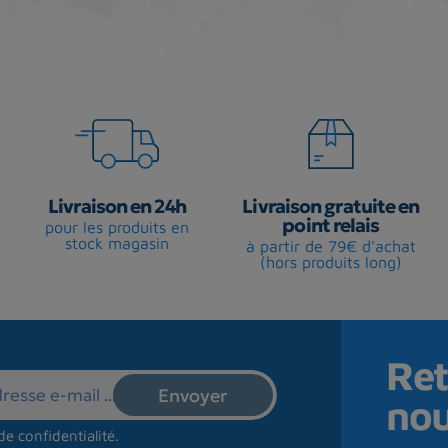
Livraison en 24h
Livraison gratuite en
point relais
pour les produits en
stock magasin
à partir de 79€ d'achat
(hors produits long)
Ret
no
de confidentialité
.