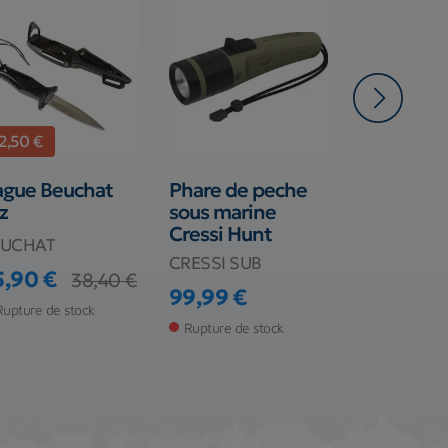
-2,50 €
ague Beuchat
Phare de peche
Couteau C
z
sous marine
Vigo
Cressi Hunt
EUCHAT
CRESSI SU
CRESSI SUB
5,90 €
27,99 €
38,40 €
ix
ix de base
Prix
99,99 €
Prix
Rupture de stock
Rupture de s
Rupture de stock