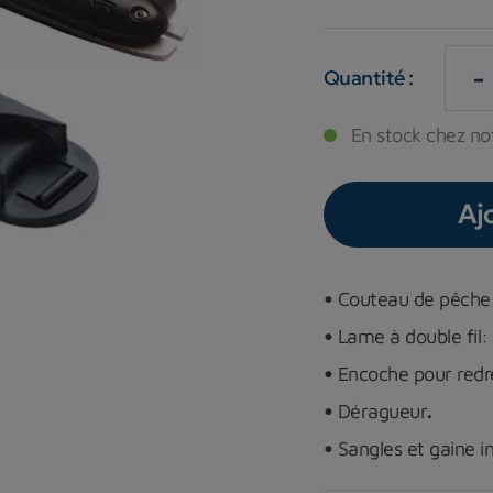
-
Quantité :
En stock chez not
Aj
•
Couteau de pêche 
•
Lame à double fil: 
•
Encoche pour redre
•
Déragueur
.
•
Sangles et gaine in