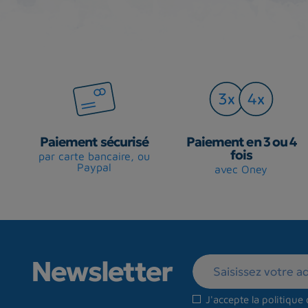
Paiement sécurisé
Paiement en 3 ou 4
fois
par carte bancaire, ou
Paypal
avec Oney
Newsletter
J'accepte la
politique 