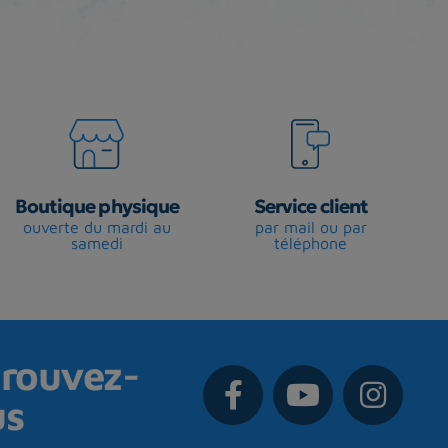
Boutique physique
Service client
ouverte du mardi au
par mail ou par
samedi
téléphone
rouvez-
us