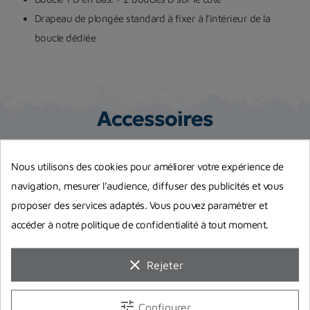
Drapeau de plongée standard à fixer à l’intérieur de la
boucle dédiée
Accessoires
Nous utilisons des cookies pour améliorer votre expérience de
navigation, mesurer l’audience, diffuser des publicités et vous
proposer des services adaptés. Vous pouvez paramétrer et
accéder à notre politique de confidentialité à tout moment.
clear
Rejeter
-19,01 €
tune
Configurer