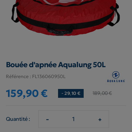
Bouée d'apnée Aqualung 50L
Référence :
FL136060950L
159,90 €
189,00 €
- 29,10 €
-
+
Quantité :