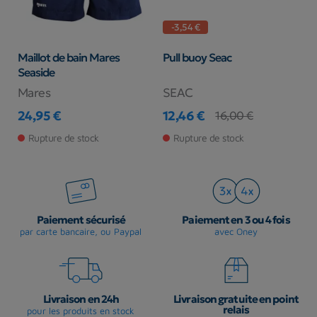
-3,54 €
Maillot de bain Mares
Pull buoy Seac
T
Seaside
Mares
SEAC
Z
24,95 €
12,46 €
2
16,00 €
Prix
Prix
Prix de base
Pr
Rupture de stock
Rupture de stock
Paiement sécurisé
Paiement en 3 ou 4 fois
par carte bancaire, ou Paypal
avec Oney
Livraison en 24h
Livraison gratuite en point
relais
pour les produits en stock