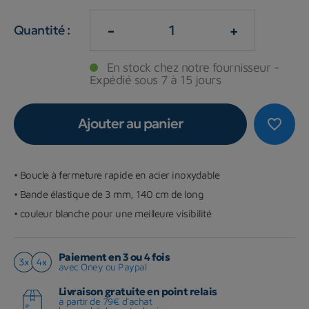
-
+
Quantité :
En stock chez notre fournisseur -
Expédié sous 7 à 15 jours
Ajouter au panier
favorite_border
•
Boucle à fermeture rapide en acier inoxydable
• Bande élastique de 3 mm, 140 cm de long
• couleur blanche pour une meilleure visibilité
Paiement en 3 ou 4 fois
avec Oney ou Paypal
Livraison gratuite en point relais
à partir de 79€ d'achat