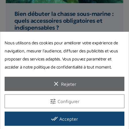
Bien débuter la chasse sous-marine :
quels accessoires obligatoires et
indispensables ?
Quels sont les accessoires pour pouvoir la
Nous utilisons des cookies pour améliorer votre expérience de
pratiquer en toute quiétude et sécurité ? L'équipe
navigation, mesurer l’audience, diffuser des publicités et vous
de Planet Plongée...
proposer des services adaptés. Vous pouvez paramétrer et
accéder à notre politique de confidentialité à tout moment.
Lire la suite
clear
Rejeter
tune
Configurer
done_all
Accepter
Vous aimerez aussi