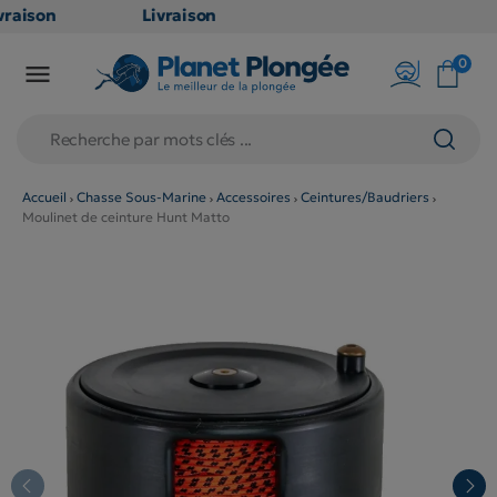
raison
Livraison
ATUITE
GRATUITE
0

point
en point
is dès
relais dès
79€
chats
d'achats
rs
(hors
Accueil
Chasse Sous-Marine
Accessoires
Ceintures/Baudriers
Moulinet de ceinture Hunt Matto
duits
produits
 et
long et
umineux
volumineux
n
: non
ibles)
éligibles)