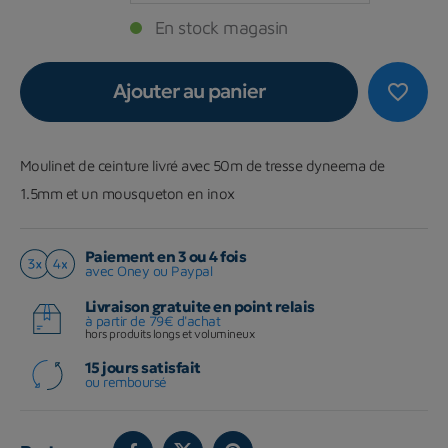
En stock magasin
Ajouter au panier
favorite_border
Moulinet de ceinture livré avec 50m de tresse dyneema de
1.5mm et un mousqueton en inox
Paiement en 3 ou 4 fois
avec Oney ou Paypal
Livraison gratuite en point relais
à partir de 79€ d'achat
hors produits longs et volumineux
15 jours satisfait
ou remboursé