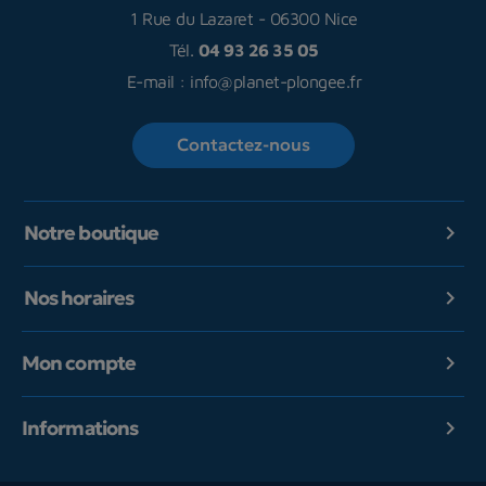
1 Rue du Lazaret
-
06300 Nice
Tél.
04 93 26 35 05
E-mail :
info@planet-plongee.fr
Contactez-nous
Notre boutique

Nos horaires

Mon compte

Informations
