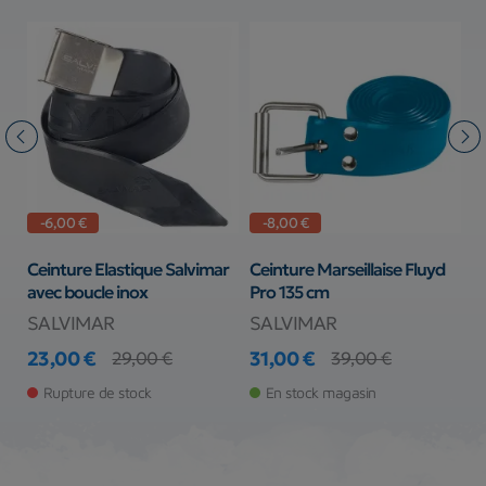
-6,00 €
-8,00 €
Ceinture Elastique Salvimar
Ceinture Marseillaise Fluyd
B
avec boucle inox
Pro 135 cm
j
SALVIMAR
SALVIMAR
C
23,00 €
31,00 €
7
29,00 €
39,00 €
Prix
Prix de base
Prix
Prix de base
Pr
Pr
Rupture de stock
En stock magasin