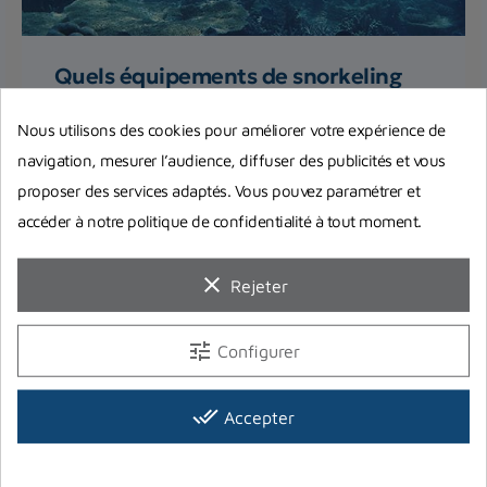
Quels équipements de snorkeling
choisir ?
Nous utilisons des cookies pour améliorer votre expérience de
Dans cet article, on vous donne nos conseils pour
navigation, mesurer l’audience, diffuser des publicités et vous
choisir le meilleur matériel pour la pratique du
proposer des services adaptés. Vous pouvez paramétrer et
snorkeling,...
accéder à notre politique de confidentialité à tout moment.
Lire la suite
clear
Rejeter
tune
Configurer
done_all
Accepter