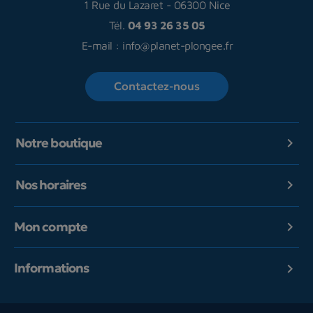
1 Rue du Lazaret
-
06300 Nice
Tél.
04 93 26 35 05
E-mail :
info@planet-plongee.fr
Contactez-nous
Notre boutique

Nos horaires

Mon compte

Informations
