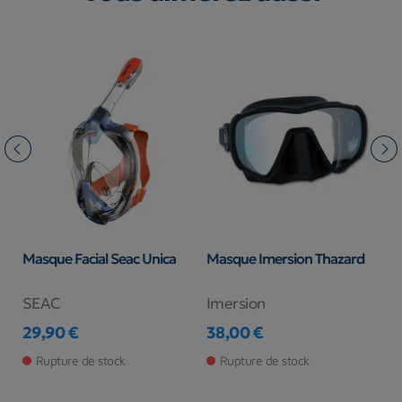
Masque Facial Seac Unica
Masque Imersion Thazard
M
SEAC
Imersion
A
29,90 €
38,00 €
2
Prix
Prix
Pr
Rupture de stock
Rupture de stock