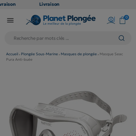
raison
Livraison
ATUITE
GRATUITE
0

point
en point
is dès
relais dès
€
79€
chats
d'achats
rs
(hors
Accueil
Plongée Sous-Marine
Masques de plongée
Masque Seac
Pura Anti-buée
duits
produits
g et
long et
umineux
volumineux
on
: non
ibles)
éligibles)