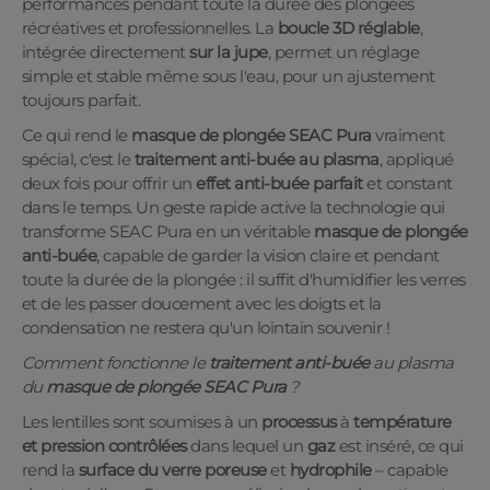
performances pendant toute la durée des plongées
récréatives et professionnelles. La
boucle 3D réglable
,
intégrée directement
sur la jupe
, permet un réglage
simple et stable même sous l'eau, pour un ajustement
toujours parfait.
Ce qui rend le
masque de plongée SEAC Pura
vraiment
spécial, c'est le
traitement anti-buée au plasma
, appliqué
deux fois pour offrir un
effet anti-buée parfait
et constant
dans le temps. Un geste rapide active la technologie qui
transforme SEAC Pura en un véritable
masque de plongée
anti-buée
, capable de garder la vision claire et pendant
toute la durée de la plongée : il suffit d'humidifier les verres
et de les passer doucement avec les doigts et la
condensation ne restera qu'un lointain souvenir !
Comment fonctionne le
traitement anti-buée
au plasma
du
masque de plongée SEAC Pura
?
Les lentilles sont soumises à un
processus
à
température
et pression contrôlées
dans lequel un
gaz
est inséré, ce qui
rend la
surface du
verre poreuse
et
hydrophile
– capable