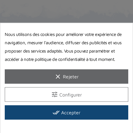
Guides d'achat
Nous utilisons des cookies pour améliorer votre expérience de
navigation, mesurer l’audience, diffuser des publicités et vous
proposer des services adaptés. Vous pouvez paramétrer et
accéder à notre politique de confidentialité à tout moment.
clear
Rejeter
tune
Configurer
done_all
Accepter
Equipement complet de plongée :
Quel matériel choisir pour bien