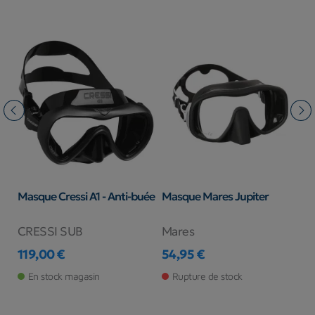
Masque Cressi A1 - Anti-buée
Masque Mares Jupiter
M
M
CRESSI SUB
Mares
S
119,00 €
54,95 €
6
Prix
Prix
Pr
Pr
En stock magasin
Rupture de stock