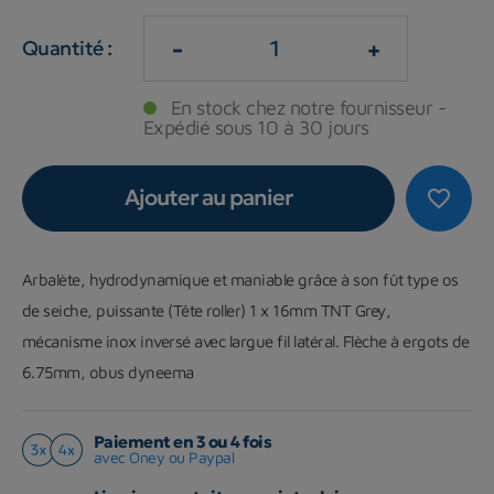
-
+
Quantité :
En stock chez notre fournisseur -
Expédié sous 10 à 30 jours
Ajouter au panier
favorite_border
Arbalète, hydrodynamique et maniable grâce à son fût type os
de seiche, puissante (Tête roller) 1 x 16mm TNT Grey,
mécanisme inox inversé avec largue fil latéral. Flèche à ergots de
6.75mm, obus dyneema
Paiement en 3 ou 4 fois
avec Oney ou Paypal