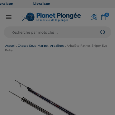
raison
Livraison
TUITE
GRATUITE
0

oint
en point
is dès
relais dès
79€
chats
d'achats
s
(hors
Accueil
Chasse Sous-Marine
Arbalètes
Arbalète Pathos Sniper Evo
Roller
duits
produits
 et
long et
umineux
volumineux
n
: non
ibles)
éligibles)