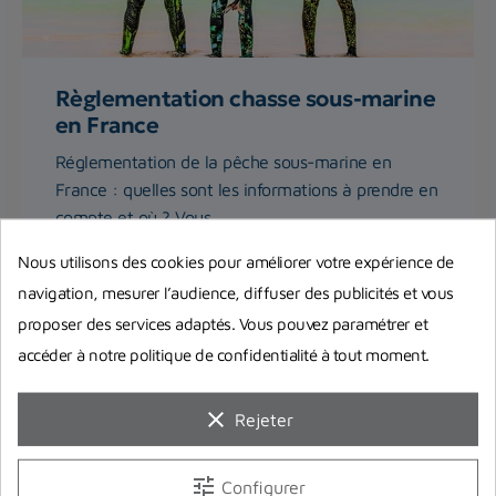
Règlementation chasse sous-marine
en France
Réglementation de la pêche sous-marine en
France : quelles sont les informations à prendre en
compte et où ? Vous...
Nous utilisons des cookies pour améliorer votre expérience de
Lire la suite
navigation, mesurer l’audience, diffuser des publicités et vous
proposer des services adaptés. Vous pouvez paramétrer et
accéder à notre politique de confidentialité à tout moment.
clear
Rejeter
tune
Configurer