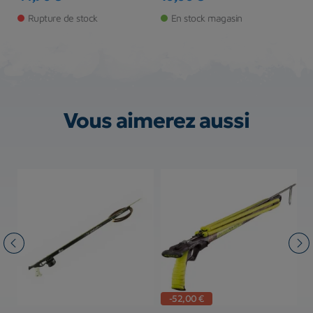
Prix
Prix
Pr
Rupture de stock
En stock magasin
Vous aimerez aussi
-52,00 €