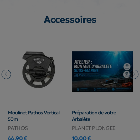
Accessoires
 Ø
Moulinet Pathos Vertical
Préparation de votre
B
50m
Arbalète
1
PATHOS
PLANET PLONGEE
S
44,90 €
10,00 €
2