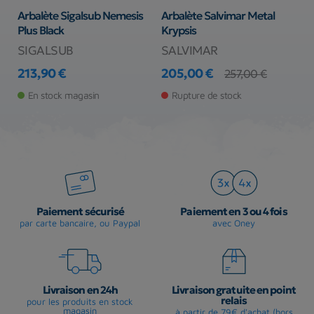
Arbalète Sigalsub Nemesis
Arbalète Salvimar Metal
A
Plus Black
Krypsis
SIGALSUB
SALVIMAR
M
213,90 €
205,00 €
2
257,00 €
Prix
Prix
Prix de base
Pr
En stock magasin
Rupture de stock
Paiement sécurisé
Paiement en 3 ou 4 fois
par carte bancaire, ou Paypal
avec Oney
Livraison en 24h
Livraison gratuite en point
relais
pour les produits en stock
magasin
à partir de 79€ d'achat (hors