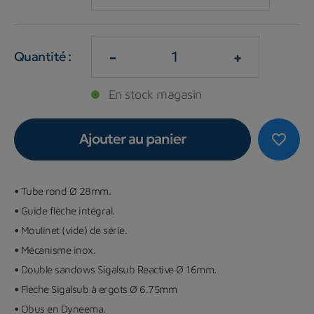
-
+
Quantité :
En stock magasin
Ajouter au panier
favorite_border
•
Tube rond
Ø 28mm.
•
Guide flèche intégral.
•
Moulinet (vide) de série.
•
Mécanisme inox.
•
Double sandows Sigalsub Reactive Ø 16mm.
•
Flèche Sigalsub à ergots Ø 6.75mm
•
Obus en Dyneema.