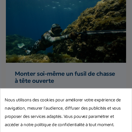
Monter soi-même un fusil de chasse
à tête ouverte
Vous souhaitez apprendre à monter vous-même
votre fusil harpon à tête ouverte ? On vous
Nous utilisons des cookies pour améliorer votre expérience de
explique précisément...
navigation, mesurer l’audience, diffuser des publicités et vous
proposer des services adaptés. Vous pouvez paramétrer et
Lire la suite
accéder à notre politique de confidentialité à tout moment.