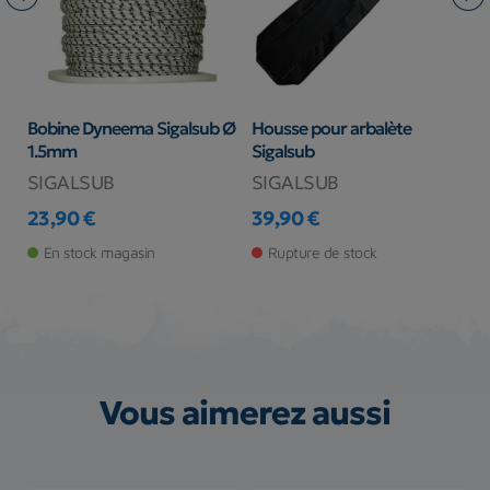
Bobine Dyneema Sigalsub Ø
Housse pour arbalète
A
1.5mm
Sigalsub
SIGALSUB
SIGALSUB
S
23,90 €
39,90 €
1
Prix
Prix
Pr
En stock magasin
Rupture de stock
Vous aimerez aussi