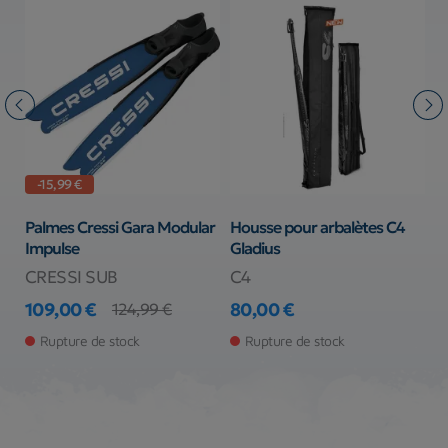
99 €
-34,01 €
s Cressi Gara Modular
Housse pour arbalètes C4
Palmes Cre
lse
Gladius
SI SUB
C4
CRESSI S
00 €
80,00 €
65,98 €
124,99 €
de base
Prix
Prix
Prix de bas
ture de stock
Rupture de stock
Rupture d