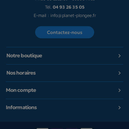
Tél.
04 93 26 35 05
E-mail :
info@planet-plongee.fr
Contactez-nous
Notre boutique

Nos horaires

Mon compte

Informations
