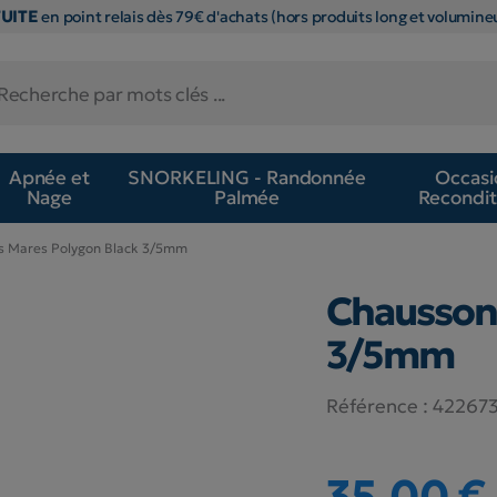
TUITE
en point relais dès 79€ d'achats (hors produits long et volumineu
Apnée et
SNORKELING - Randonnée
Occasi
Nage
Palmée
Recondit
s Mares Polygon Black 3/5mm
Chausson
3/5mm
Référence :
42267
35,00 €