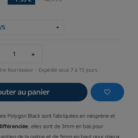
+
re fournisseur - Expédié sous 7 à 15 jours
outer au panier
favorite_border
ée Polygon Black sont fabriquées en néoprène et
différenciée
, elles sont de 3mm en bas pour
aintien de la palme et de 5mm en haut pour mieux