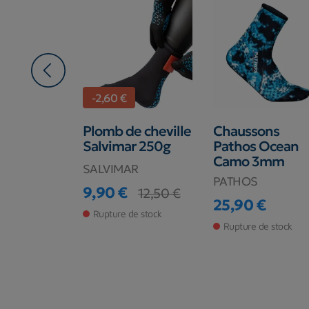
-2,60 €
ons
Plomb de cheville
Chaussons
r Krypsis
Salvimar 250g
Pathos Ocean
Camo 3mm
SALVIMAR
AR
PATHOS
9,90 €
12,50 €
Prix
Prix de base
€
25,90 €
44,00 €
base
Prix
Rupture de stock
de stock
Rupture de stock