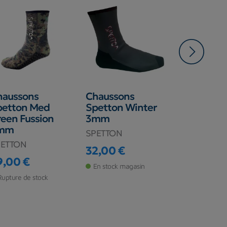
-5,00 €
haussons
Chaussons
Chausson
petton Med
Spetton Winter
Seal Skin
een Fussion
3mm
Green 3
mm
SPETTON
SEAC
PETTON
32,00 €
26,00 €
Prix
Prix
Prix de ba
9,00 €
En stock magasin
En stock ma
ix
Rupture de stock