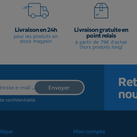
Livraison en 24h
Livraison gratuite en
point relais
pour les produits en
stock magasin
à partir de 79€ d'achat
(hors produits long)
Ret
no
de confidentialité
.
tique
Mon compte