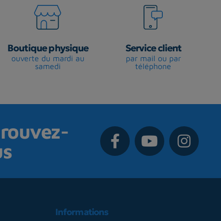
Boutique physique
Service client
ouverte du mardi au
par mail ou par
samedi
téléphone
rouvez-
us
Informations