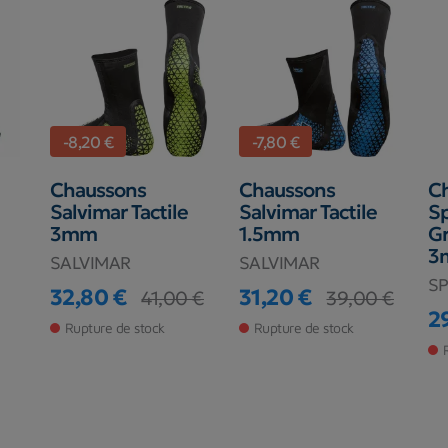
-8,20 €
-7,80 €
Chaussons
Chaussons
C
Salvimar Tactile
Salvimar Tactile
S
3mm
1.5mm
Gr
3
SALVIMAR
SALVIMAR
S
32,80 €
31,20 €
41,00 €
39,00 €
Prix
Prix de base
Prix
Prix de base
2
Rupture de stock
Rupture de stock
Pr