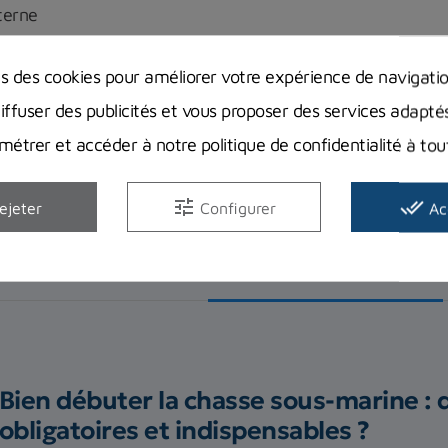
terne
ns des cookies pour améliorer votre expérience de navigati
diffuser des publicités et vous proposer des services adapté
étrer et accéder à notre politique de confidentialité à t
tune
done_all
ejeter
Configurer
Ac
Description
Guides d'achat
Bien débuter la chasse sous-marine : 
obligatoires et indispensables ?