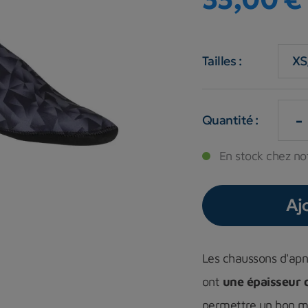
Tailles :
-
Quantité :
En stock chez not
Aj
Les chaussons d'apn
ont
une épaisseur 
permettre un bon m