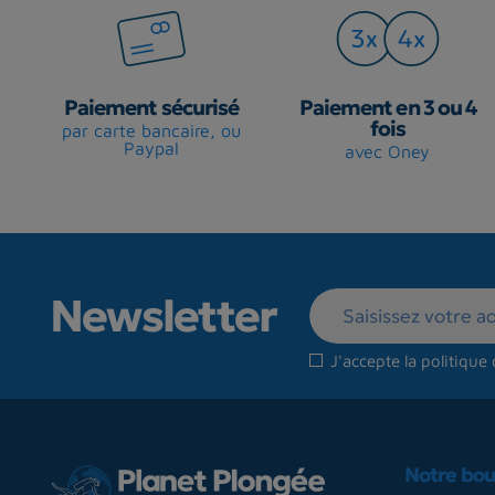
Paiement sécurisé
Paiement en 3 ou 4
fois
par carte bancaire, ou
Paypal
avec Oney
Newsletter
J'accepte la
politique 
Notre bou