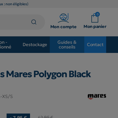
x : non éligibles)
0
Mon panier
Mon compte
on -
Guides &
Destockage
Contact
ionné
conseils
s Mares Polygon Black
3-XS/S
42,95 €
- 7,95 €