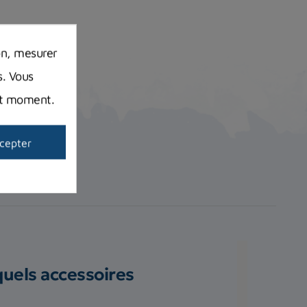
on, mesurer
s. Vous
out moment.
cepter
quels accessoires