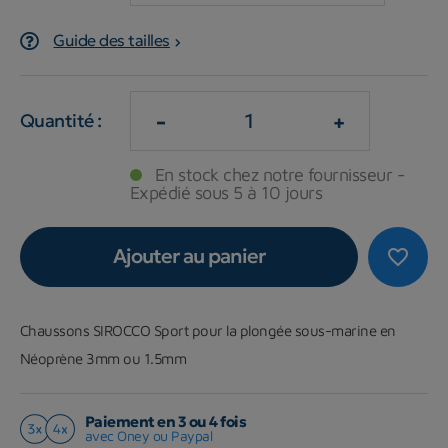
Guide des tailles
-
+
Quantité :
En stock chez notre fournisseur -
Expédié sous 5 à 10 jours
Ajouter au panier
favorite_border
Chaussons SIROCCO Sport pour la plongée sous-marine en
Néoprène 3mm ou 1.5mm
Paiement en 3 ou 4 fois
avec Oney ou Paypal