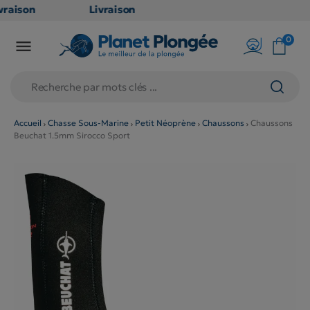
raison
Livraison
ATUITE
GRATUITE
0

point
en point
is dès
relais dès
€
79€
chats
d'achats
rs
(hors
Accueil
Chasse Sous-Marine
Petit Néoprène
Chaussons
Chaussons
Beuchat 1.5mm Sirocco Sport
duits
produits
g et
long et
umineux
volumineux
on
: non
ibles)
éligibles)