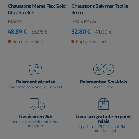
Chaussons Mares Flex Gold
Chaussons Salvimar Tactile
C
UltraStretch
3mm
C
Mares
SALVIMAR
P
48,89 €
32,80 €
2
55,95 €
41,00 €
Prix
Prix de base
Prix
Prix de base
Pr
Rupture de stock
Rupture de stock
Paiement sécurisé
Paiement en 3 ou 4 fois
par carte bancaire, ou Paypal
avec Oney
Livraison en 24h
Livraison gratuite en point
relais
pour les produits en stock
magasin
à partir de 79€ d'achat (hors
produits long)