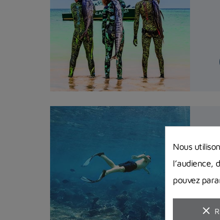
Nous utiliso
l’audience, 
pouvez param
clear
R