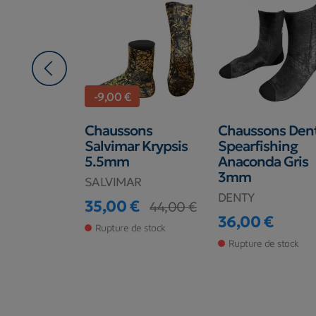
-9,00 €
ons
Chaussons
Chaussons Den
s Pathos
Salvimar Krypsis
Spearfishing
5.5mm
Anaconda Gris
3mm
SALVIMAR
DENTY
€
35,00 €
44,00 €
Prix
Prix de base
36,00 €
de stock
Rupture de stock
Prix
Rupture de stock