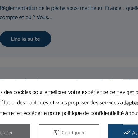
Réglementation de la pêche sous-marine en France : quelle
compte et où ? Vous...
Lire la suite
Quels équipements de snorkeling choi
ns des cookies pour améliorer votre expérience de navigati
Dans cet article, on vous donne nos conseils pour choisir le
diffuser des publicités et vous proposer des services adapté
snorkeling,...
étrer et accéder à notre politique de confidentialité à t
Lire la suite
tune
done_all
ejeter
Configurer
Ac