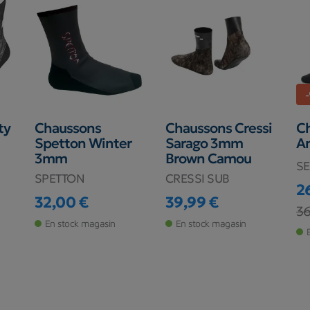
-
ty
Chaussons
Chaussons Cressi
C
Spetton Winter
Sarago 3mm
A
3mm
Brown Camou
S
SPETTON
CRESSI SUB
2
32,00 €
39,99 €
Pr
Pr
36
Prix
Prix
En stock magasin
En stock magasin