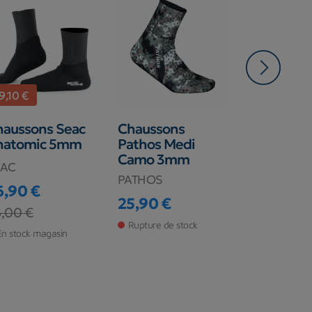
9,10 €
haussons Seac
Chaussons
Chausson
natomic 5mm
Pathos Medi
Imersion F
Camo 3mm
3mm
EAC
PATHOS
Imersion
6,90 €
25,90 €
21,60 €
ix
ix de base
,00 €
Prix
Prix
Rupture de stock
En stock ma
En stock magasin