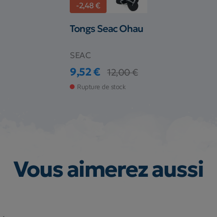
-2,48 €
Tongs Seac Ohau
SEAC
9,52 €
12,00 €
Prix
Prix de base
Rupture de stock
Vous aimerez aussi