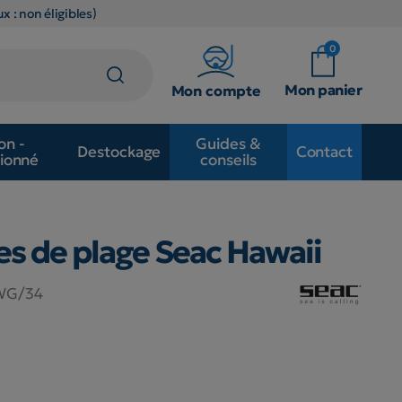
x : non éligibles)
0
Mon panier
Mon compte
on -
Guides &
Destockage
Contact
ionné
conseils
s de plage Seac Hawaii
1WG/34