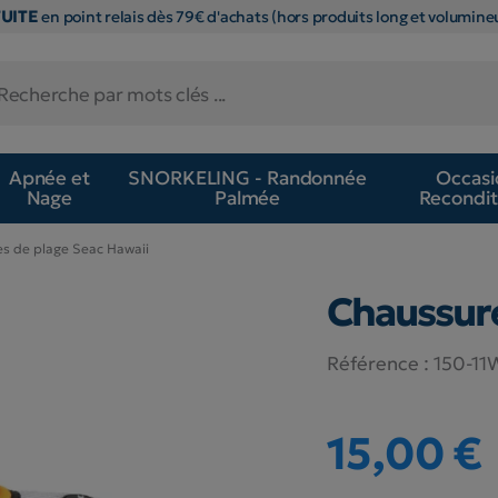
TUITE
en point relais dès 79€ d'achats (hors produits long et volumineu
Apnée et
SNORKELING - Randonnée
Occasi
Nage
Palmée
Recondit
s de plage Seac Hawaii
Chaussure
Référence :
150-1
15,00 €