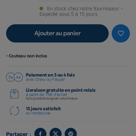
En stock chez notre fournisseur -
Expédié sous 5 à 15 jours
Ajouter au panier
favorite_border
•
Couteau non inclus
Paiement en 3 ou 4 fois
avec Oney ou Paypal
Livraison gratuite en point relais
à partir de 79€ d'achat
hors produits longs et volumineux
15 jours satisfait
ou remboursé
Partager :