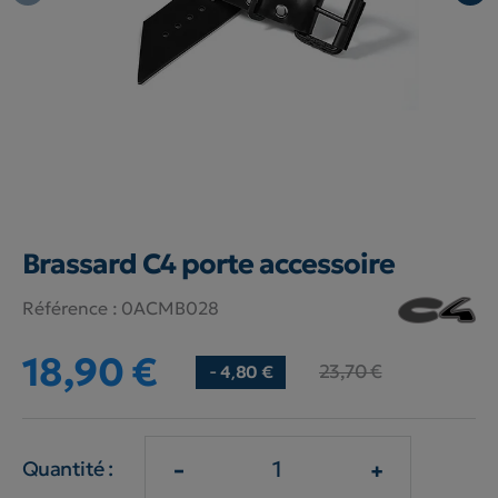
Brassard C4 porte accessoire
Référence :
0ACMB028
18,90 €
23,70 €
- 4,80 €
-
+
Quantité :