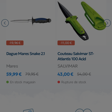
-19,96 €
-11,00 €
Dague Mares Snake 2.1
Couteau Salvimar ST-
C
Atlantis 100 Acid
S
Mares
SALVIMAR
D
59,99 €
43,00 €
3
79,95 €
54,00 €
Prix
Prix de base
Prix
Prix de base
Pr
En stock magasin
Rupture de stock