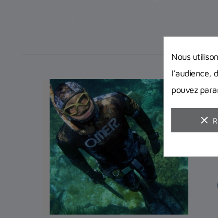
Nous utiliso
l’audience, 
pouvez param
clear
R