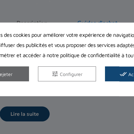
Description
Guides d'achat
ns des cookies pour améliorer votre expérience de navigati
diffuser des publicités et vous proposer des services adapté
étrer et accéder à notre politique de confidentialité à t
Bien débuter la chasse sous-marine : 
obligatoires et indispensables ?
tune
done_all
ejeter
Configurer
Ac
Quels sont les accessoires pour pouvoir la pratiquer en tou
Planet Plongée...
Lire la suite