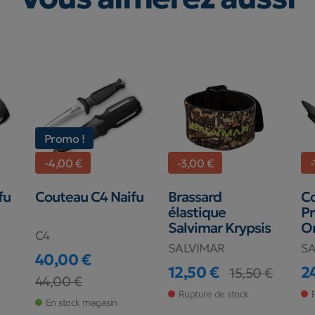
Promo !
-4,00 €
-3,00 €
-
fu
Couteau C4 Naifu
Brassard
Co
élastique
Pr
Salvimar Krypsis
O
C4
SALVIMAR
S
40,00 €
12,50 €
2
15,50 €
Prix
Prix de base
44,00 €
Prix
Prix de base
Pr
Pr
Rupture de stock
En stock magasin