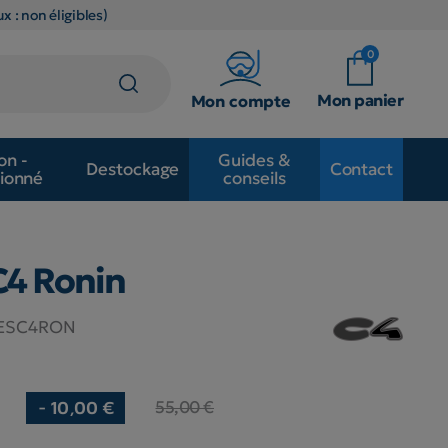
x : non éligibles)
0
Mon panier
Mon compte
on -
Guides &
Destockage
Contact
ionné
conseils
C4 Ronin
ESC4RON
55,00 €
- 10,00 €