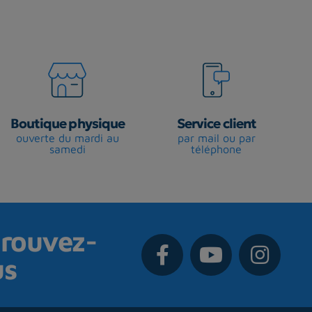
Boutique physique
Service client
ouverte du mardi au
par mail ou par
samedi
téléphone
rouvez-
us