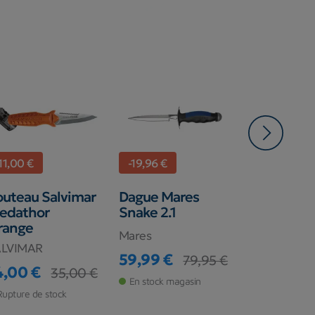
11,00 €
-19,96 €
-4,10 €
uteau Salvimar
Dague Mares
Couteau 
edathor
Snake 2.1
Rapid Dag
range
Mares
SEAC
ALVIMAR
59,99 €
34,90 €
79,95 €
Prix
Prix de base
Prix
Prix de ba
4,00 €
35,00 €
ix
ix de base
En stock magasin
Rupture de s
Rupture de stock