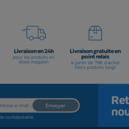
Livraison en 24h
Livraison gratuite en
point relais
pour les produits en
stock magasin
à partir de 79€ d'achat
(hors produits long)
Ret
no
de confidentialité
.