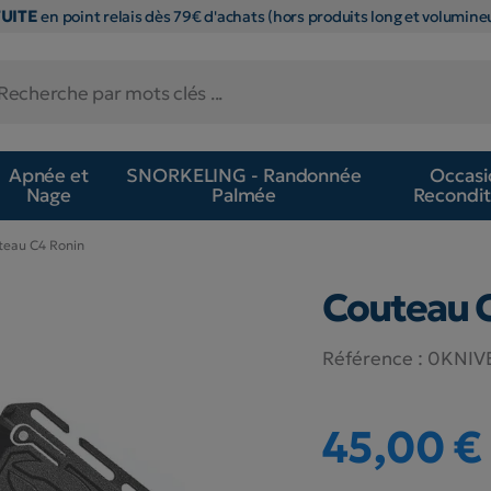
TUITE
en point relais dès 79€ d'achats (hors produits long et volumineu
Apnée et
SNORKELING - Randonnée
Occasi
Nage
Palmée
Recondit
teau C4 Ronin
Couteau 
Référence :
0KNIV
45,00 €