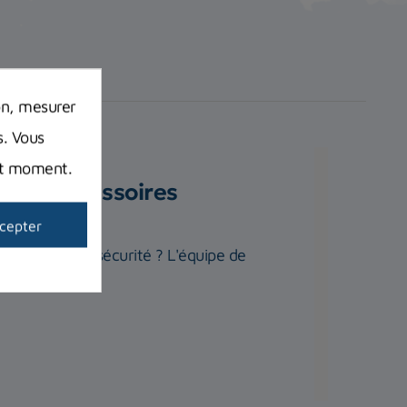
on, mesurer
s. Vous
out moment.
quels accessoires
cepter
te quiétude et sécurité ? L'équipe de