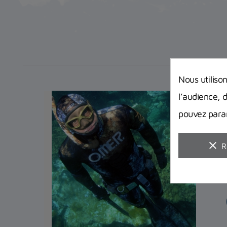
Nous utiliso
l’audience, 
pouvez param
clear
R