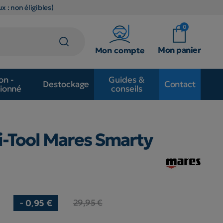
x : non éligibles)
0
Mon panier
Mon compte
on -
Guides &
Destockage
Contact
ionné
conseils
i-Tool Mares Smarty
8
29,95 €
- 0,95 €