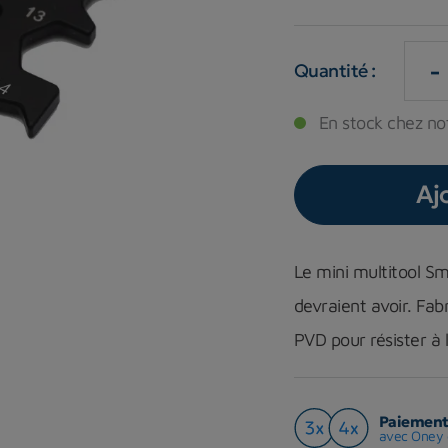
-
Quantité :
En stock chez not
Aj
Le mini multitool Sm
devraient avoir. Fa
PVD pour résister à 
Paiement 
avec Oney 