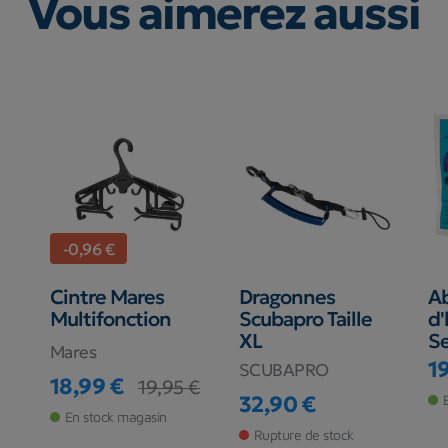
Vous aimerez aussi
-0,96 €
Cintre Mares
Dragonnes
A
Multifonction
Scubapro Taille
d'
XL
Se
Mares
1
SCUBAPRO
Pr
18,99 €
19,95 €
Prix
Prix de base
32,90 €
Prix
En stock magasin
Rupture de stock