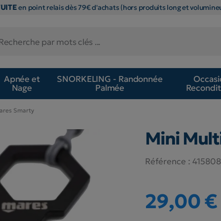
TUITE
en point relais dès 79€ d'achats (hors produits long et volumineu
Apnée et
SNORKELING - Randonnée
Occasi
Nage
Palmée
Recondit
Mares Smarty
Mini Mult
Référence :
41580
29,00 €