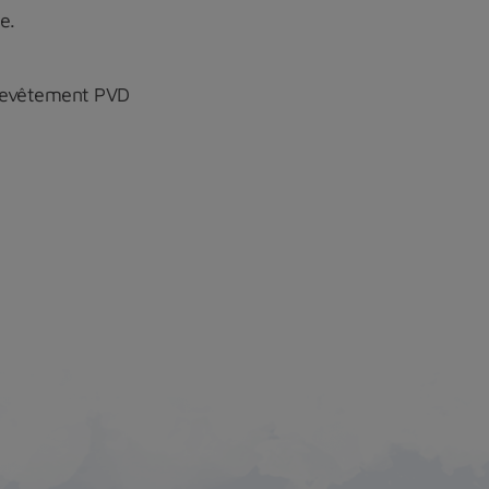
e.
 revêtement PVD