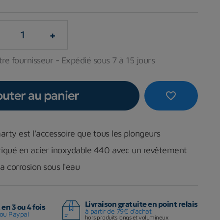
+
re fournisseur - Expédié sous 7 à 15 jours
outer au panier
favorite_border
arty est l'accessoire que tous les plongeurs
briqué en acier inoxydable 440 avec un revêtement
la corrosion sous l'eau
Livraison gratuite en point relais
en 3 ou 4 fois
à partir de 79€ d'achat
ou Paypal
hors produits longs et volumineux