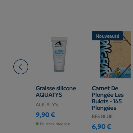
uté
Nouveauté
irt Homme
Graisse silicone
Carnet De
ng
AQUATYS
Plongée Les
um
Bulots - 145
AQUATYS
Plongées
9,90 €
BIG BLUE
Prix
€
En stock magasin
6,90 €
 magasin
Prix