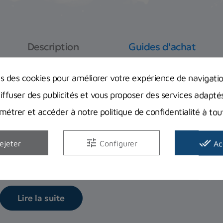
Description
Guides d'achat
ns des cookies pour améliorer votre expérience de navigati
diffuser des publicités et vous proposer des services adapté
Bien débuter la chasse sous-marine : 
étrer et accéder à notre politique de confidentialité à t
obligatoires et indispensables ?
tune
done_all
ejeter
Configurer
Ac
Quels sont les accessoires pour pouvoir la pratiquer en tou
Planet Plongée...
Lire la suite