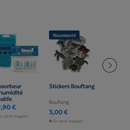
Nouveauté
Nouveaut
bsorbeur
Stickers Bouftang
Carnet De
humidité
Plongée - 
alife
Plongées
Bouftang
9,90 €
BIG BLUE
ix
3,00 €
Prix
En stock magasin
7,90 €
Prix
En stock magasin
En stock ma