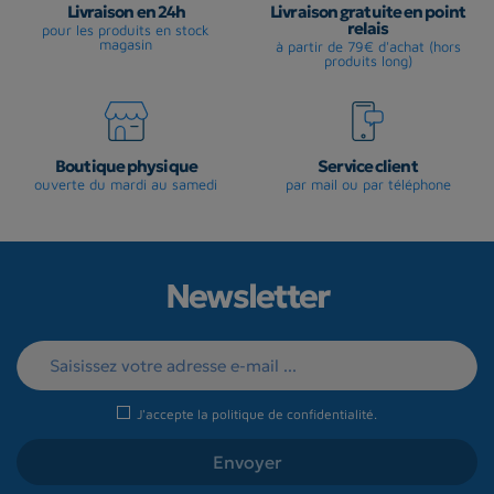
Livraison en 24h
Livraison gratuite en point
relais
pour les produits en stock
magasin
à partir de 79€ d'achat (hors
produits long)
Boutique physique
Service client
ouverte du mardi au samedi
par mail ou par téléphone
Newsletter
J'accepte la
politique de confidentialité
.