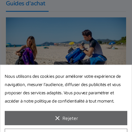
Guides d'achat
Nous utilisons des cookies pour améliorer votre expérience de
navigation, mesurer l’audience, diffuser des publicités et vous
Equipement complet de plongée :
proposer des services adaptés. Vous pouvez paramétrer et
Quel matériel choisir pour bien
accéder à notre politique de confidentialité à tout moment.
débuter ?
Vous pensez à investir dans votre premier
clear
Rejeter
équipement complet de plongée ? On répond à
toutes vos interrogations et...