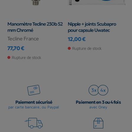
Manomètre Tecline 230b 52
Nipple + joints Scubapro
Co
mm Chromé
pour capsule Uwatec
Tecline France
C
12,00 €
Prix
77,70 €
2
Rupture de stock
Prix
Pr
Pr
Rupture de stock
Paiement sécurisé
Paiement en 3 ou 4 fois
par carte bancaire, ou Paypal
avec Oney