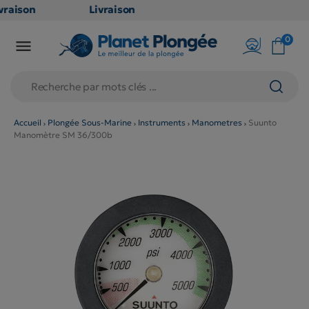
raison
Livraison
ATUITE
GRATUITE
0

point
en point
is dès
relais dès
€
79€
chats
d'achats
rs
(hors
Accueil
Plongée Sous-Marine
Instruments
Manometres
Suunto
Manomètre SM 36/300b
duits
produits
g et
long et
umineux
volumineux
on
: non
ibles)
éligibles)