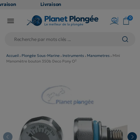
raison
Livraison
ATUITE
GRATUITE
0

point
en point
ais dès
relais dès
€
79€
chats
d'achats
rs
(hors
Accueil
Plongée Sous-Marine
Instruments
Manometres
Mini
Manomètre bouton 350b Deco Pony O²
duits
produits
g et
long et
umineux
volumineux
on
: non
ibles)
éligibles)