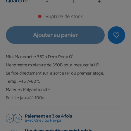
-
+
Quantité :
Rupture de stock
Ajouter au panier
favorite_border
Mini Manomètre 350b Deco Pony O²
Manometre miniature de 350B pour mesurer la HP.
Se fixe directement sur la sortie HP du premier étage.
Temp: -45º/+80ºC.
Materiel: Polycarbonate.
Resiste jusqu´à 100m.
Paiement en 3 ou 4 fois
avec Oney ou Paypal
Livraison gratuite en point relais