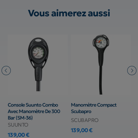
Vous aimerez aussi
t
Console Suunto Combo
Manomètre Compact
M
Avec Manomètre De 300
Scubapro
S
Bar (SM-36)
SCUBAPRO
S
SUUNTO
139,00 €
1
139,00 €
Prix
Pr