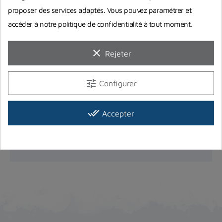
proposer des services adaptés. Vous pouvez paramétrer et
accéder à notre politique de confidentialité à tout moment.
clear
Rejeter
Choisir son détendeur de plongée
tune
Configurer
Notre équipe vous a préparé plusieurs conseils
pour choisir votre détendeur de plongée selon
différents critères...
done_all
Accepter
Lire la suite