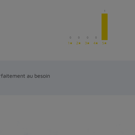
1
0
0
0
0
1★
2★
3★
4★
5★
rfaitement au besoin