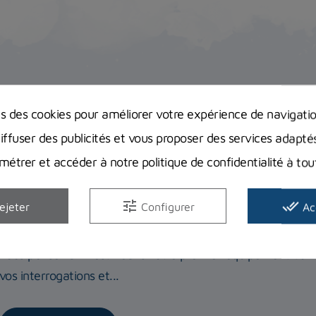
Avis clients
Guides d'achat
ns des cookies pour améliorer votre expérience de navigati
diffuser des publicités et vous proposer des services adapté
étrer et accéder à notre politique de confidentialité à t
Equipement complet de plongée : Quel
tune
done_all
ejeter
Configurer
Ac
bien débuter ?
Vous pensez à investir dans votre premier équipement com
vos interrogations et...