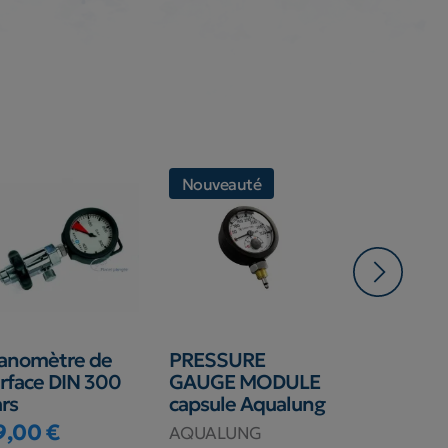
Nouveauté
anomètre de
PRESSURE
Manomètr
rface DIN 300
GAUGE MODULE
Apeks
rs
capsule Aqualung
APEKS
9,00 €
AQUALUNG
ix