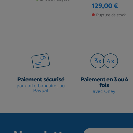
€
129,00 €
Prix
 magasin
Rupture de stock
Paiement sécurisé
Paiement en 3 ou 4
fois
par carte bancaire, ou
Paypal
avec Oney