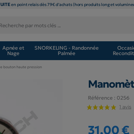
TUITE
en point relais dès 79€ d'achats (hors produits long et volumineu
Apnée et
SNORKELING - Randonnée
Occasi
Nage
Palmée
Recondit
 bouton haute pression
Manomètr
Référence :
0256
1 avis
31,00 €