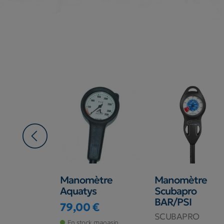
Pivot
Manomètre
Manomètre
tre +
Aquatys
Scubapro
BAR/PSI
79,00 €
Prix
RO
SCUBAPRO
En stock magasin