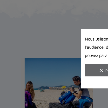
Nous utiliso
l’audience, 
pouvez param
clear
R