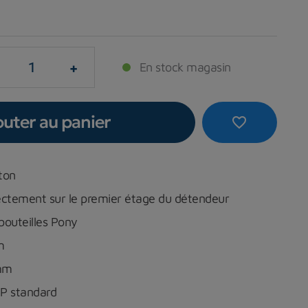
+
En stock magasin
outer au panier
favorite_border
ton
ectement sur le premier étage du détendeur
 bouteilles Pony
m
 mm
HP standard