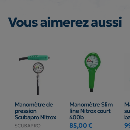
Vous aimerez aussi
Manomètre de
Manomètre Slim
M
pression
line Nitrox court
su
Scubapro Nitrox
400b
ba
85,00 €
9
SCUBAPRO
Prix
Pr