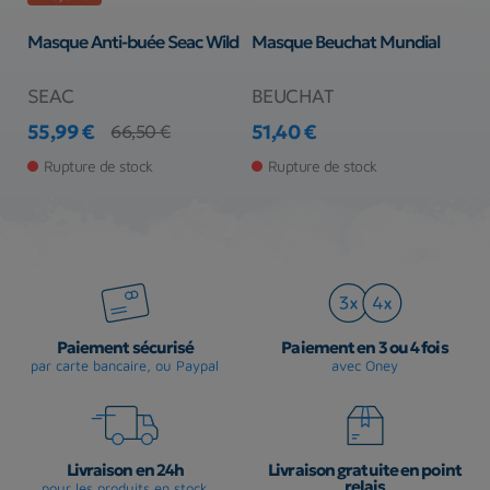
Masque Anti-buée Seac Wild
Masque Beuchat Mundial
M
SEAC
BEUCHAT
C
55,99 €
51,40 €
4
66,50 €
Prix
Prix de base
Prix
Pr
Pr
Rupture de stock
Rupture de stock
Paiement sécurisé
Paiement en 3 ou 4 fois
par carte bancaire, ou Paypal
avec Oney
Livraison en 24h
Livraison gratuite en point
relais
pour les produits en stock