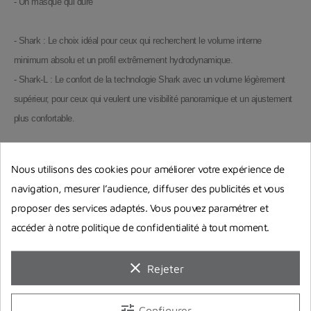
- Un masque qui dure
- Shark : Le choix idéal pour ceux qui recherchent le volume interne
minimum absolu et un profil extrêmement hydrodynamique.
- Shark-L : Le confort de la technologie Shark avec un volume légèrement
supérieur, pour ceux qui veulent une visibilité panoramique et un ajustement
plus confortable.
Nous utilisons des cookies pour améliorer votre expérience de
navigation, mesurer l’audience, diffuser des publicités et vous
proposer des services adaptés. Vous pouvez paramétrer et
Guides d'achat
accéder à notre politique de confidentialité à tout moment.
clear
Rejeter
tune
Configurer