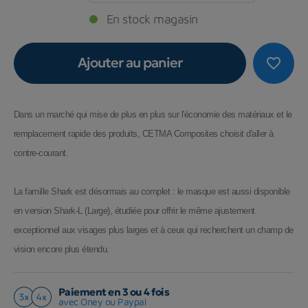
En stock magasin
Ajouter au panier
favorite_border
Dans un marché qui mise de plus en plus sur l'économie des matériaux et le
remplacement rapide des produits, CETMA Composites choisit d'aller à
contre-courant.
La famille Shark est désormais au complet : le masque est aussi disponible
en version Shark-L (Large), étudiée pour offrir le même ajustement
exceptionnel aux visages plus larges et à ceux qui recherchent un champ de
vision encore plus étendu.
Paiement en 3 ou 4 fois
avec Oney ou Paypal