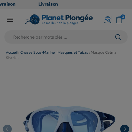
raison
Livraison
ATUITE
GRATUITE
0

point
en point
ais dès
relais dès
€
79€
chats
d'achats
rs
(hors
Accueil
Chasse Sous-Marine
Masques et Tubas
Masque Cetma
Shark-L
duits
produits
g et
long et
umineux
volumineux
on
: non
ibles)
éligibles)