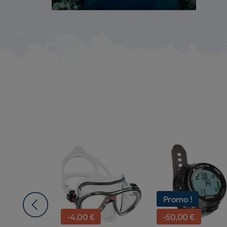
Promo !
-4,00 €
-50,00 €