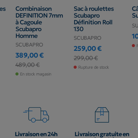
es
Combinaison
Sac à roulettes
C
DEFINITION 7mm
Scubapro
Su
à Cagoule
Définition Roll
S
Scubapro
130
Homme
1
SCUBAPRO
Pr
SCUBAPRO
259,00 €
389,00 €
Prix
Prix de base
299,00 €
Prix
Prix de base
489,00 €
Rupture de stock
En stock magasin
Livraison en 24h
Livraison gratuite en