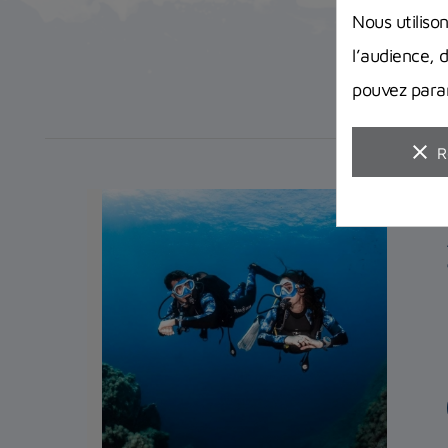
Nous utiliso
l’audience, 
pouvez param
clear
R