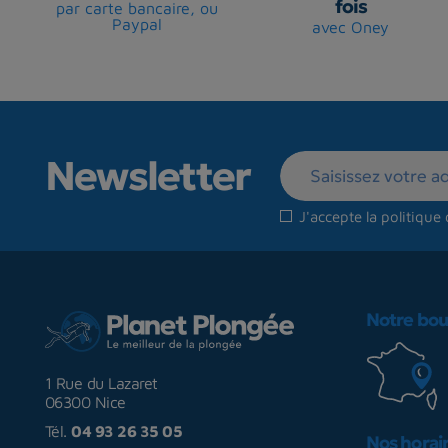
fois
par carte bancaire, ou
Paypal
avec Oney
Newsletter
J'accepte la
politique 
Notre bou
1 Rue du Lazaret
06300 Nice
Tél.
04 93 26 35 05
Nos horai