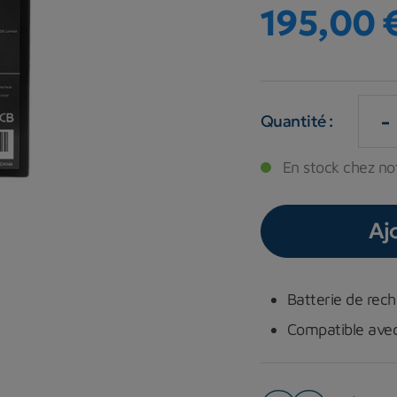
195,00 
-
Quantité :
En stock chez not
Aj
Batterie de rec
Compatible avec