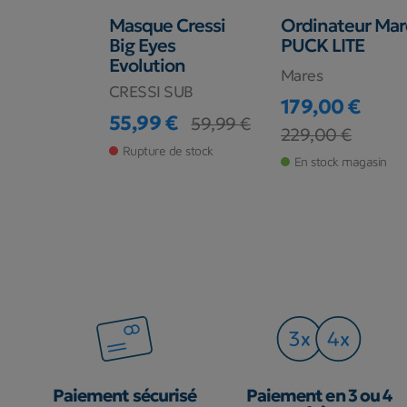
eur
Masque Cressi
Ordinateur Mar
XTX 200
Big Eyes
PUCK LITE
c/sans
Evolution
Mares
CRESSI SUB
179,00 €
55,99 €
59,99 €
Prix
Prix de base
229,00 €
Prix
Prix de base
0 €
Rupture de stock
En stock magasin
de stock
Paiement sécurisé
Paiement en 3 ou 4