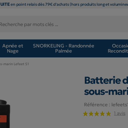
TUITE
en point relais dès 79€ d'achats (hors produits long et volumineu
Apnée et
SNORKELING - Randonnée
Occasi
Nage
Palmée
Recondit
s-marin Lefeet S1
Batterie 
sous-mari
Référence :
lefeets
1 avis