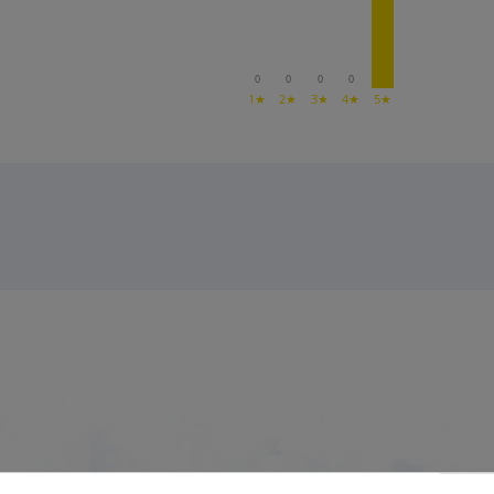
0
0
0
0
1★
2★
3★
4★
5★