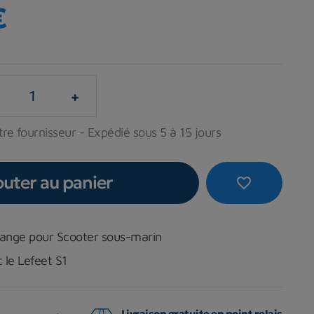
€
+
re fournisseur - Expédié sous 5 à 15 jours
outer au panier
favorite_border
hange pour Scooter sous-marin
 le Lefeet S1
Livraison gratuite en point relais