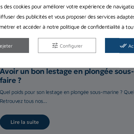
ns des cookies pour améliorer votre expérience de navigati
diffuser des publicités et vous proposer des services adapté
étrer et accéder à notre politique de confidentialité à t
Avis clients
Guides d'achat
tune
done_all
ejeter
Configurer
Ac
Avoir un bon lestage en plongée sous-
faire ?
Quel poids pour son lestage en plongée sous-marine ? Quels
Retrouvez tous nos...
Lire la suite