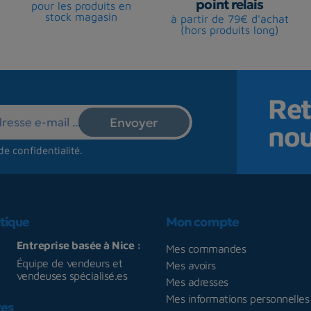
point relais
pour les produits en
stock magasin
à partir de 79€ d'achat
(hors produits long)
Ret
no
de confidentialité
.
tique
Mon compte
Entreprise basée à Nice :
Mes commandes
Équipe de vendeurs et
Mes avoirs
vendeuses spécialisé.es
Mes adresses
Mes informations personnelles
res