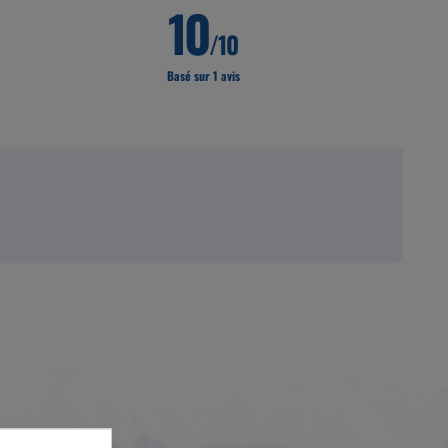
10
/10
Basé sur 1 avis