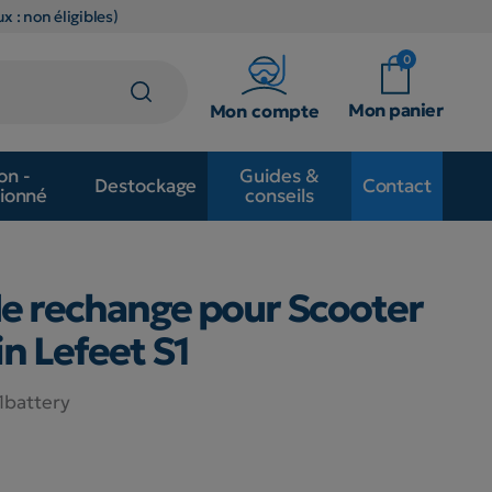
x : non éligibles)
0
Mon panier
Mon compte
on -
Guides &
Destockage
Contact
ionné
conseils
de rechange pour Scooter
n Lefeet S1
1battery