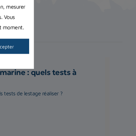
on, mesurer
s. Vous
out moment.
cepter
marine : quels tests à
 tests de lestage réaliser ?