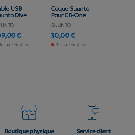
âble USB
Coque Suunto
Protectio
unto Dive
Pour CB-One
D'écran S
Vytec/Vy
UUNTO
SUUNTO
SUUNTO
09,00 €
30,00 €
ix
Prix
13,00 €
Prix
Rupture de stock
Rupture de stock
Rupture de s
Boutique physique
Service client