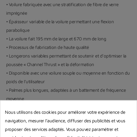
• Voilure fabriquée avec une stratification de fibre de verre
imprégnée
• Épaisseur variable de la voilure permettant une flexion
parabolique
• La voilure fait 195 mm de large et 670 mm de long
• Processus de fabrication de haute qualité
• Longerons variables permettant de soutenir et d'optimiser la
poussée « Channel Thrust » et la déformation
• Disponible avec une voilure souple ou moyenne en fonction du
poids de l’utilisateur
• Palmes plus longues, adaptées à un battement de fréquence
moyenne
• Voilure motif polygones indigo
Nous utilisons des cookies pour améliorer votre expérience de
• L'inclinaison de la voilure est de 30 degrés par rapport au
navigation, mesurer l’audience, diffuser des publicités et vous
chausson
proposer des services adaptés. Vous pouvez paramétrer et
• Chausson X-Wing conçu pour pouvoir également être porté