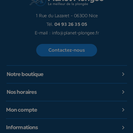
1 Rue du Lazaret
-
06300 Nice
Tél.
04 93 26 35 05
E-mail :
info@planet-plongee.fr
Contactez-nous
Notre boutique

Nos horaires

Mon compte

Informations
