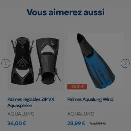
Vous aimerez aussi
-16,01 €
3
Palmes réglables ZIP VX
Palmes Aqualung Wind
P
Aquasphère
AQUALUNG
AQUALUNG
S
36,00 €
28,99 €
4
45,00 €
Prix
Prix
Prix de base
Pr
Pr