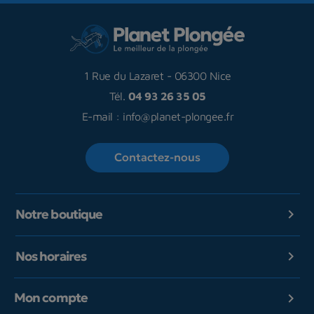
1 Rue du Lazaret
-
06300 Nice
Tél.
04 93 26 35 05
E-mail :
info@planet-plongee.fr
Contactez-nous
Notre boutique

Nos horaires

Mon compte
