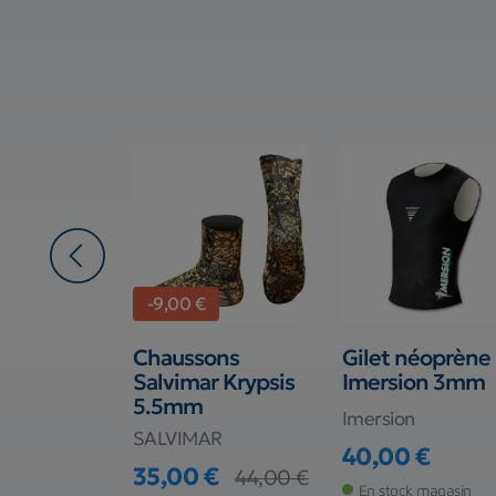
-9,00 €
mersion
Chaussons
Gilet néoprène
n 5mm
Salvimar Krypsis
Imersion 3mm
5.5mm
Imersion
SALVIMAR
€
40,00 €
Prix
35,00 €
44,00 €
Prix
Prix de base
 magasin
En stock magasin