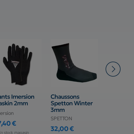
nts Imersion
Chaussons
Gants Sig
laskin 2mm
Spetton Winter
Comfort 
3mm
ersion
SIGALSUB
SPETTON
7,40 €
29,90 €
ix
Prix
32,00 €
Prix
En stock magasin
Rupture de s