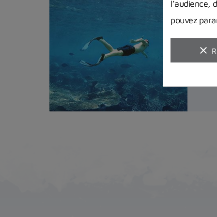
l’audience, 
pouvez param
clear
R