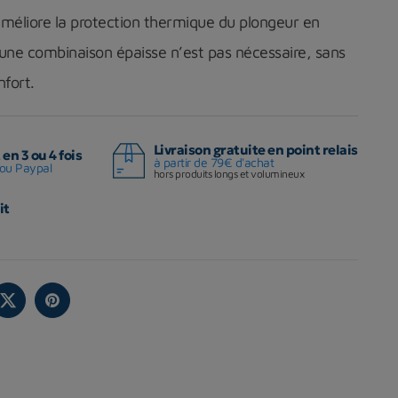
éliore la protection thermique du plongeur en
 une combinaison épaisse n’est pas nécessaire, sans
fort.
Livraison gratuite en point relais
en 3 ou 4 fois
à partir de 79€ d'achat
ou Paypal
hors produits longs et volumineux
it