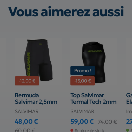
Vous aimerez aussi
Promo !
-12,00 €
-15,00 €
Bermuda
Top Salvimar
Ga
Salvimar 2,5mm
Termal Tech 2mm
E
SALVIMAR
SALVIMAR
Im
48,00 €
59,00 €
2
74,00 €
Prix
Prix de base
Pr
Prix
Prix de base
60,00 €
Rupture de stock