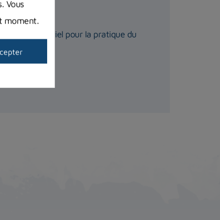
s. Vous
sir ?
out moment.
 meilleur matériel pour la pratique du
cepter