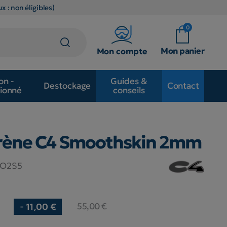
x : non éligibles)
0
Mon panier
Mon compte
on -
Guides &
Destockage
Contact
ionné
conseils
rène C4 Smoothskin 2mm
O2S5
55,00 €
- 11,00 €