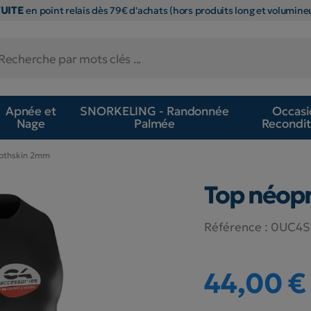
TUITE
en point relais dès 79€ d'achats (hors produits long et volumineu
Apnée et
SNORKELING - Randonnée
Occasi
Nage
Palmée
Recondit
othskin 2mm
Top néop
Référence :
0UC4S
44,00 €