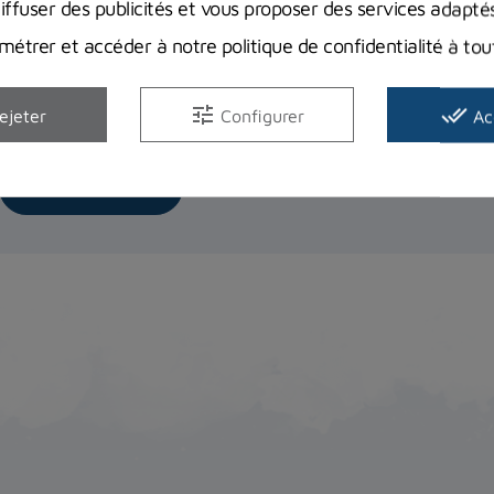
diffuser des publicités et vous proposer des services adapté
Quels équipements de snorkeling choi
étrer et accéder à notre politique de confidentialité à t
Dans cet article, on vous donne nos conseils pour choisir le
snorkeling,...
tune
done_all
ejeter
Configurer
Ac
Lire la suite