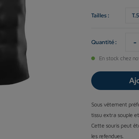
Tailles :
-
Quantité :
En stock chez not
Aj
Sous vêtement préf
tissu extra souple et
Cette souris peut êt
les refendues.