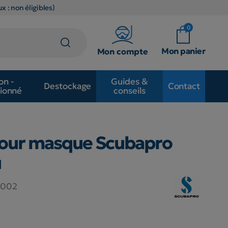
x : non éligibles)
0
Mon panier
Mon compte
on -
Guides &
Destockage
Contact
ionné
conseils
pour masque Scubapro
u
.002