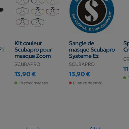
Kit couleur
Sangle de
Sp
F1
Scubapro pour
masque Scubapro
Cr
masque Zoom
Systeme Ez
CR
SCUBAPRO
SCUBAPRO
11
Pr
13,90 €
13,90 €
Prix
Prix
En stock magasin
Rupture de stock