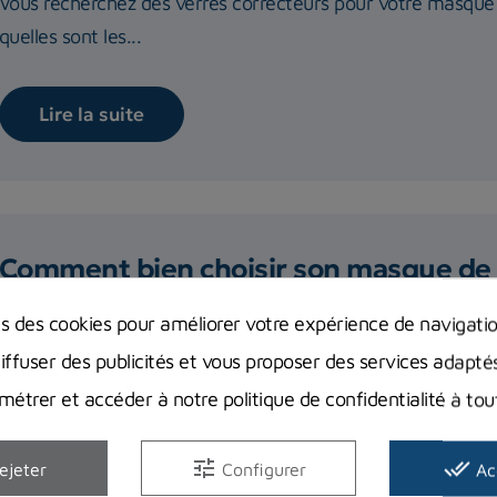
Vous recherchez des verres correcteurs pour votre masque 
quelles sont les...
Lire la suite
Comment bien choisir son masque de 
Retrouvez tous nos conseils pour bien choisir votre futur
ns des cookies pour améliorer votre expérience de navigati
diffuser des publicités et vous proposer des services adapté
Lire la suite
étrer et accéder à notre politique de confidentialité à t
tune
done_all
ejeter
Configurer
Ac