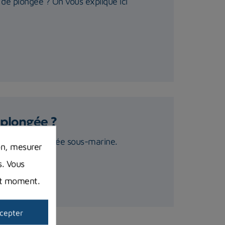
de plongée ? On vous explique ici
plongée ?
 masque de plongée sous-marine.
on, mesurer
s. Vous
out moment.
cepter