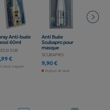
-2,00 €
ray Anti-buée
Anti Buée
Pack anti
essi 60ml
Scubapro pour
dégraissa
masque
masque e
ESSI SUB
lunettes 
SCUBAPRO
,99 €
plongée
ix
9,90 €
C4
Prix
En stock magasin
Rupture de stock
14,90 €
Prix
Prix de ba
Rupture de s