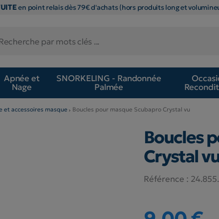
TUITE
en point relais dès 79€ d'achats (hors produits long et volumineu
Apnée et
SNORKELING - Randonnée
Occasi
Nage
Palmée
Recondit
e et accessoires masque
Boucles pour masque Scubapro Crystal vu
Boucles 
Crystal v
Référence :
24.855
9,00 €