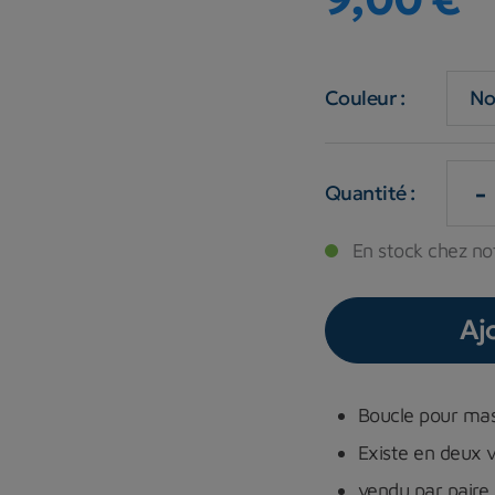
Couleur :
-
Quantité :
En stock chez not
Aj
Boucle pour mas
Existe en deux v
vendu par paire