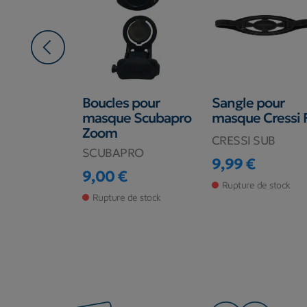
 pour
Boucles pour
Sangle pour
 Cressi
masque Scubapro
masque Cressi 
s
Zoom
CRESSI SUB
on
SCUBAPRO
9,99 €
Prix
9,00 €
Prix
Rupture de stock
de stock
Rupture de stock