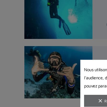
Nous utiliso
l’audience, 
pouvez param
clear
R