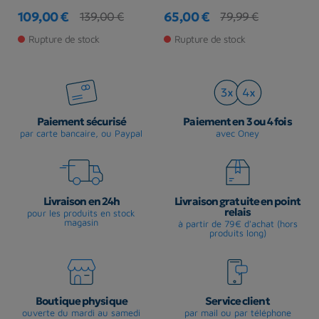
109,00 €
65,00 €
6
139,00 €
79,99 €
Prix
Prix de base
Prix
Prix de base
Pr
Rupture de stock
Rupture de stock
Paiement sécurisé
Paiement en 3 ou 4 fois
par carte bancaire, ou Paypal
avec Oney
Livraison en 24h
Livraison gratuite en point
relais
pour les produits en stock
magasin
à partir de 79€ d'achat (hors
produits long)
Boutique physique
Service client
ouverte du mardi au samedi
par mail ou par téléphone