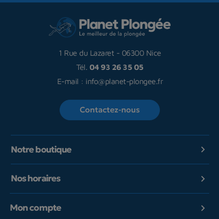
1 Rue du Lazaret
-
06300 Nice
Tél.
04 93 26 35 05
E-mail :
info@planet-plongee.fr
Contactez-nous
Notre boutique

Nos horaires

Mon compte
