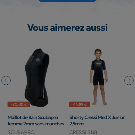
Vous aimerez aussi
-30,00 €
-14,99 €
ady
Maillot de Bain Scubapro
Shorty Cressi Med X Junior
S
femme 2mm sans manches
2.5mm
3
SCUBAPRO
CRESSI SUB
I