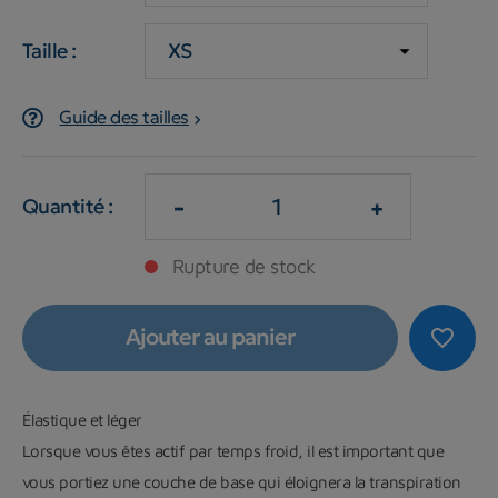
Taille :
Guide des tailles
-
+
Quantité :
Rupture de stock
Ajouter au panier
favorite_border
Élastique et léger
Lorsque vous êtes actif par temps froid, il est important que
vous portiez une couche de base qui éloignera la transpiration