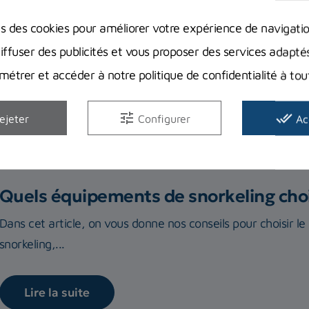
ns des cookies pour améliorer votre expérience de navigati
diffuser des publicités et vous proposer des services adapté
étrer et accéder à notre politique de confidentialité à t
Description
Guides d'achat
tune
done_all
ejeter
Configurer
Ac
Quels équipements de snorkeling choi
Dans cet article, on vous donne nos conseils pour choisir le
snorkeling,...
Lire la suite