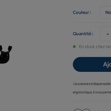
Couleur :
-
Quantité :
En stock chez not
Aj
L'accessoire indispensable 
ergonomique, il vous perme