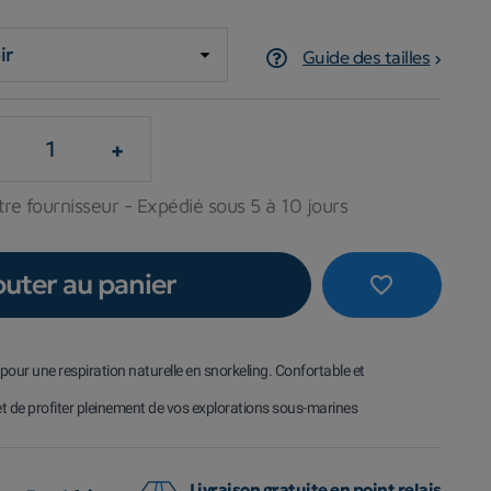
Guide des tailles
+
re fournisseur - Expédié sous 5 à 10 jours
outer au panier
favorite_border
pour une respiration naturelle en snorkeling.
Confortable et
t de profiter pleinement de vos explorations sous-marines
Livraison gratuite en point relais