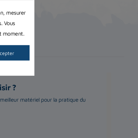
on, mesurer
s. Vous
out moment.
cepter
sir ?
 meilleur matériel pour la pratique du