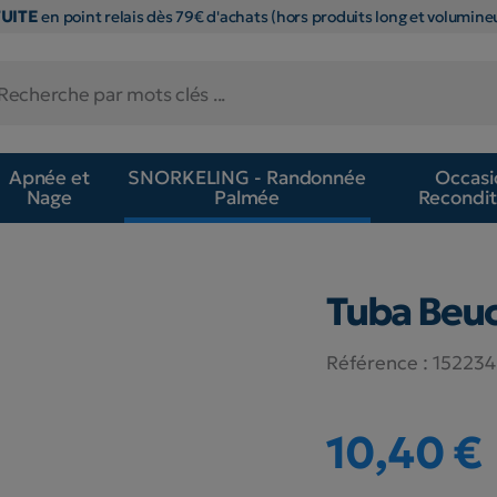
TUITE
en point relais dès 79€ d'achats (hors produits long et volumineu
Apnée et
SNORKELING - Randonnée
Occasi
Nage
Palmée
Recondit
Tuba Beu
Référence :
152234
10,40 €