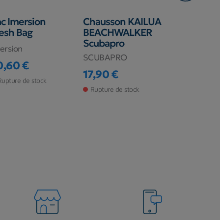
c Imersion
Chausson KAILUA
Maillot de
esh Bag
BEACHWALKER
Scubapro
Scubapro
2mm san
ersion
manches
SCUBAPRO
0,60 €
SCUBAPRO
ix
17,90 €
Prix
Rupture de stock
109,00 €
Rupture de stock
Prix
Prix de ba
139,00 €
Rupture de s