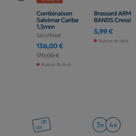
ures de
Combinaison
Brassard ARM
ressi Coral
Salvimar Caribe
BANDS Cressi
1.5mm
SUB
5,99 €
SALVIMAR
Prix
€
Rupture de stock
136,00 €
 magasin
Prix
Prix de base
170,00 €
Rupture de stock