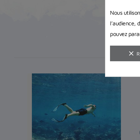
Nous utiliso
l’audience, 
pouvez param
clear
R