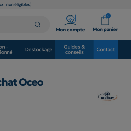
x : non éligibles)
0
Mon panier
Mon compte
on -
Guides &
Destockage
Contact
ionné
conseils
chat Oceo