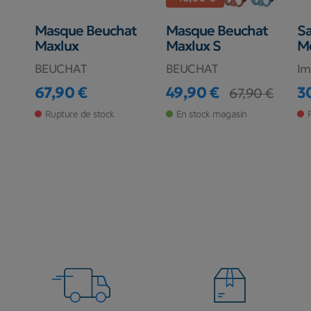
Masque Beuchat
Masque Beuchat
Sa
Maxlux
Maxlux S
M
BEUCHAT
BEUCHAT
Im
67,90 €
49,90 €
3
67,90 €
Prix
Prix
Prix de base
Pr
Rupture de stock
En stock magasin