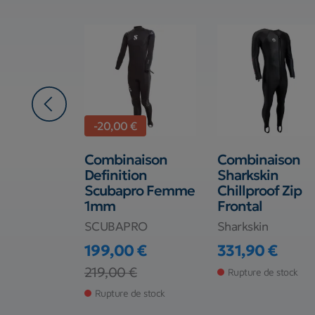
-20,00 €
Gris
Combinaison
Combinaison
ène 2mm
Definition
Sharkskin
ro
Scubapro Femme
Chillproof Zip
1mm
Frontal
RO
SCUBAPRO
Sharkskin
€
199,00 €
331,90 €
de stock
Prix
Prix
Prix de base
219,00 €
Rupture de stock
Rupture de stock