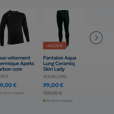
-40,00 €
ous-vétement
Pantalon Aqua
Veste Hyb
hermique Apeks
Lung Ceramiq
Scubapro 
rbon core
Skin Lady
capuche s
manches
PEKS
AQUALUNG
SCUBAPRO
19,00 €
99,00 €
ix
69,00 €
Prix
Prix de base
139,00 €
En stock magasin
Prix
Rupture de s
En stock magasin