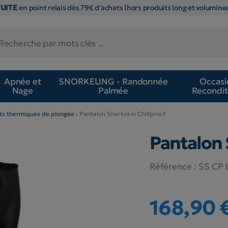
TUITE
en point relais dès 79€ d'achats (hors produits long et volumineu
Apnée et
SNORKELING - Randonnée
Occasi
Nage
Palmée
Recondit
ts thermiques de plongée
Pantalon Sharkskin Chillproof
Pantalon 
Référence :
SS CP 
168,90 