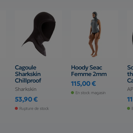
Cagoule
Hoody Seac
S
Sharkskin
Femme 2mm
t
Chillproof
Ca
115,00 €
Prix
Sharkskin
A
En stock magasin
53,90 €
1
Prix
Pr
Rupture de stock