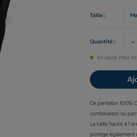
Taille :
-
Quantité :
En stock chez not
Aj
Ce pantalon 100% Ch
combinaison ou pan
La taille haute à l’a
protège également 