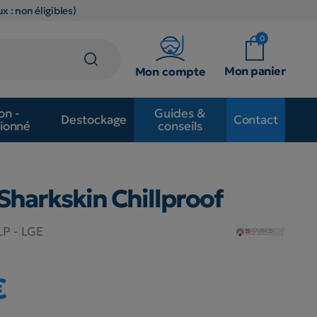
x : non éligibles)
0
Mon panier
Mon compte
on -
Guides &
Destockage
Contact
ionné
conseils
Sharkskin Chillproof
LP - LGE
€