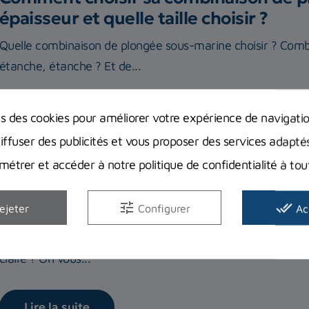
épaisseur et quelle taille choisir ?
Quelle combinaison de plongée sous-marine choisir ? Com
étanche, étanche ? Et de...
Lire la suite
ns des cookies pour améliorer votre expérience de navigati
diffuser des publicités et vous proposer des services adapté
étrer et accéder à notre politique de confidentialité à t
tune
done_all
Comment laver, rincer et sécher sa c
ejeter
Configurer
Ac
Comment laver sa combinaison ? Faut-il des produits spécif
claire ? On vous...
Lire la suite