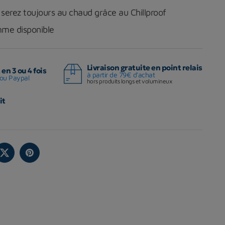
serez toujours au chaud grâce au Chillproof
mme disponible
Livraison gratuite en point relais
en 3 ou 4 fois
à partir de 79€ d'achat
ou Paypal
hors produits longs et volumineux
it