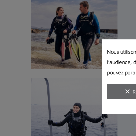
Nous utiliso
l’audience, 
pouvez param
clear
R