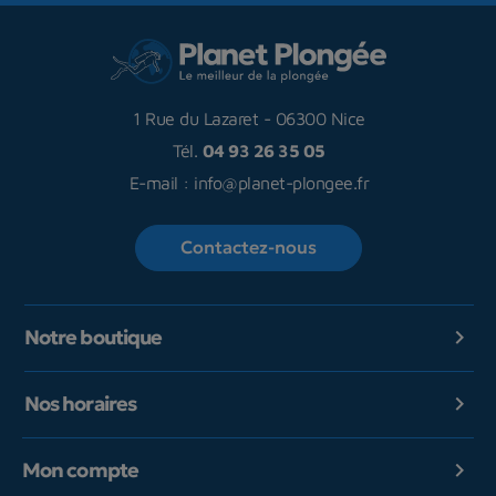
1 Rue du Lazaret
-
06300 Nice
Tél.
04 93 26 35 05
E-mail :
info@planet-plongee.fr
Contactez-nous
Notre boutique

Nos horaires

Mon compte
