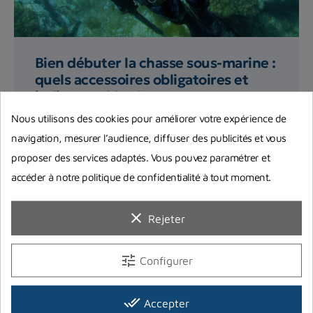
Bien débuter la chasse sous-marine :
quels accessoires obligatoires et
indispensables ?
Nous utilisons des cookies pour améliorer votre expérience de
Quels sont les accessoires pour pouvoir la
pratiquer en toute quiétude et sécurité ? L'équipe
navigation, mesurer l’audience, diffuser des publicités et vous
de Planet Plongée...
proposer des services adaptés. Vous pouvez paramétrer et
accéder à notre politique de confidentialité à tout moment.
Lire la suite
clear
Rejeter
tune
Configurer
done_all
Accepter