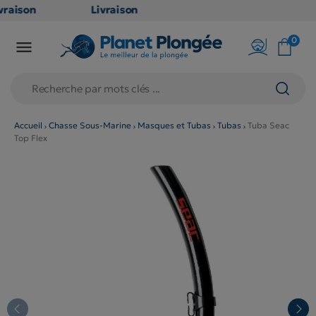
raison
Livraison
ATUITE
GRATUITE
0

point
en point
ais dès
relais dès
€
79€
chats
d'achats
rs
(hors
Accueil
Chasse Sous-Marine
Masques et Tubas
Tubas
Tuba Seac
Top Flex
duits
produits
g et
long et
umineux
volumineux
on
: non
gibles)
éligibles)