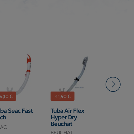
4,10 €
-11,90 €
-4,00 €
ba Seac Fast
Tuba Air Flex
Tuba Cress
ech
Hyper Dry
Dry
Beuchat
EAC
CRESSI SU
BEUCHAT