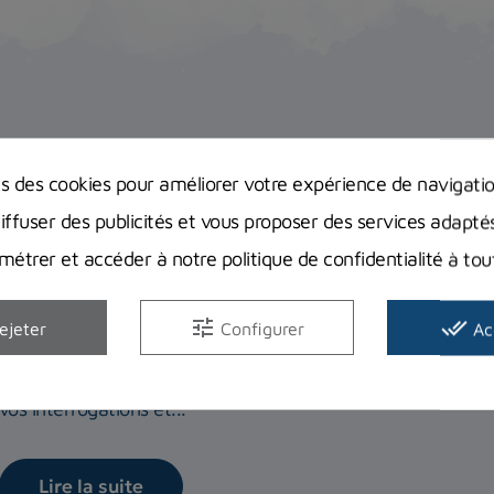
Avis clients
Guides d'achat
ns des cookies pour améliorer votre expérience de navigati
diffuser des publicités et vous proposer des services adapté
étrer et accéder à notre politique de confidentialité à t
Equipement complet de plongée : Quel
tune
done_all
bien débuter ?
ejeter
Configurer
Ac
Vous pensez à investir dans votre premier équipement com
vos interrogations et...
Lire la suite