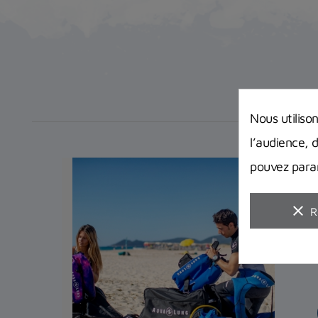
Nous utiliso
l’audience, 
pouvez param
clear
R