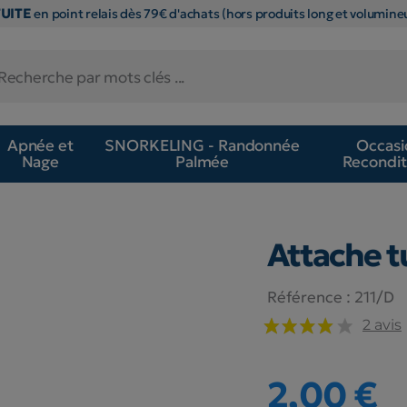
TUITE
en point relais dès 79€ d'achats (hors produits long et volumineu
Apnée et
SNORKELING - Randonnée
Occasi
Nage
Palmée
Recondit
Attache t
Référence :
211/D
2 avis
2,00 €