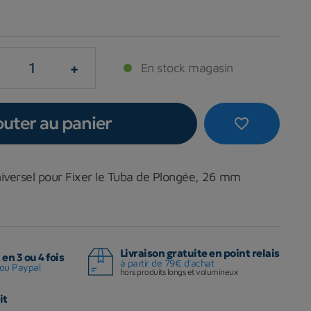
+
En stock magasin
outer au panier
favorite_border
versel pour Fixer le Tuba de Plongée, 26 mm
Livraison gratuite en point relais
en 3 ou 4 fois
à partir de 79€ d'achat
ou Paypal
hors produits longs et volumineux
it