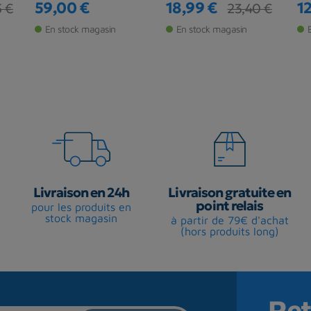
59,00 €
18,99 €
1
5 €
23,40 €
Prix
Prix
Prix de base
Pr
Pr
En stock magasin
En stock magasin
Livraison en 24h
Livraison gratuite en
point relais
pour les produits en
stock magasin
à partir de 79€ d'achat
(hors produits long)
Ret