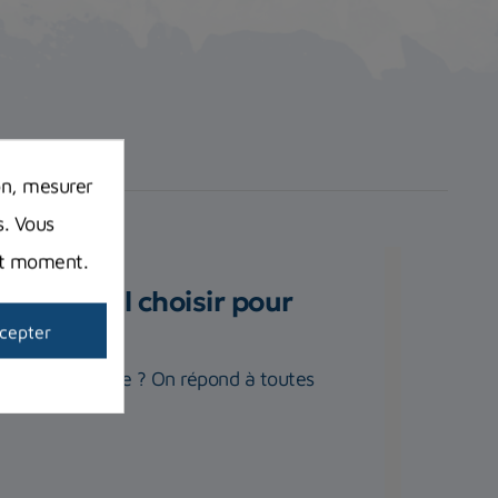
on, mesurer
s. Vous
out moment.
 matériel choisir pour
cepter
plet de plongée ? On répond à toutes