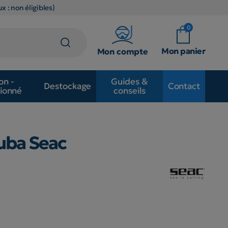
x : non éligibles)
0
Mon panier
Mon compte
on -
Guides &
Destockage
Contact
ionné
conseils
uba Seac