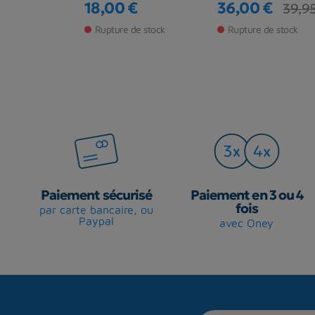
€
18,00 €
36,00 €
49,95 €
39,9
base
Prix
Prix
Prix de base
de stock
Rupture de stock
Rupture de stock
Paiement sécurisé
Paiement en 3 ou 4
fois
par carte bancaire, ou
Paypal
avec Oney