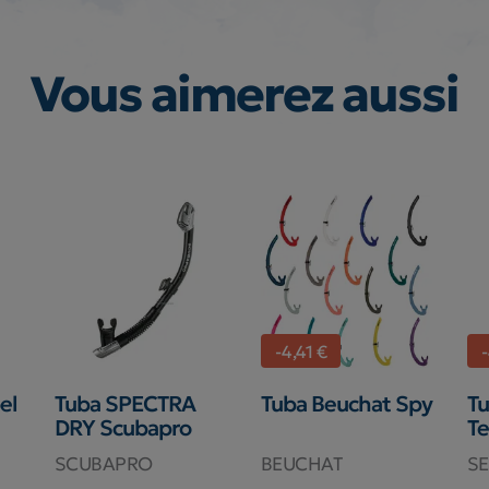
Vous aimerez aussi
-4,41 €
-
el
Tuba SPECTRA
Tuba Beuchat Spy
Tu
DRY Scubapro
T
SCUBAPRO
BEUCHAT
S