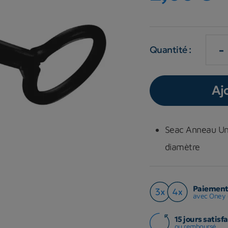
-
Quantité :
Aj
Seac Anneau Uni
diamètre
Paiement 
avec Oney 
15 jours satisfa
ou remboursé