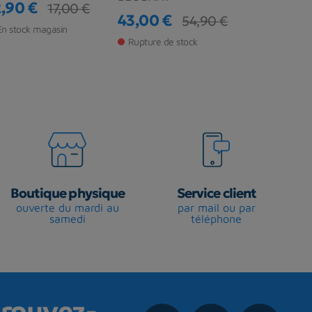
2,90 €
20,99 €
17,00 €
ix
ix de base
Prix
Prix de ba
43,00 €
54,90 €
Prix
Prix de base
En stock magasin
Rupture de s
Rupture de stock
Boutique physique
Service client
ouverte du mardi au
par mail ou par
samedi
téléphone
rouvez-