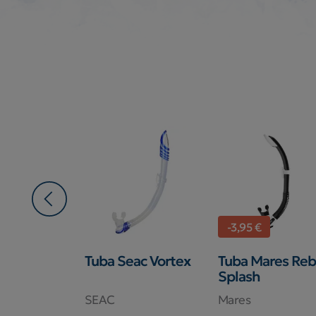
-3,95 €
res Rebel
Tuba Seac Vortex
Tuba Mares Reb
Splash
SEAC
Mares