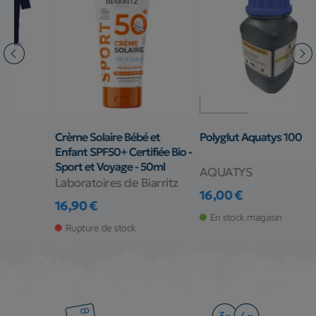
-40%
Polyglut Aquatys 100 ml
Boîte étanche Omer Dry Box
H
o -
P
AQUATYS
OMER
P
16,00 €
7,80 €
5
13,00 €
Prix
Prix
Prix de base
Pr
En stock magasin
Rupture de stock