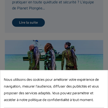
pratiquer en toute quiétude et sécurité ? L'équipe
de Planet Plongée...
Lire la suite
Nous utilisons des cookies pour améliorer votre expérience de
navigation, mesurer l’audience, diffuser des publicités et vous
proposer des services adaptés. Vous pouvez paramétrer et
accéder à notre politique de confidentialité à tout moment.
Règlementation chasse sous-marine
en France