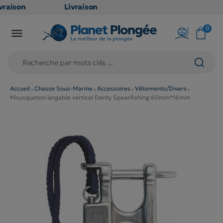
raison
Livraison
TUITE
GRATUITE
0

oint
en point
is dès
relais dès
79€
chats
d'achats
s
(hors
Accueil
Chasse Sous-Marine
Accessoires
Vêtements/Divers
Mousqueton largable vertical Denty Spearfishing 60mm*16mm
duits
produits
 et
long et
umineux
volumineux
n
: non
ibles)
éligibles)