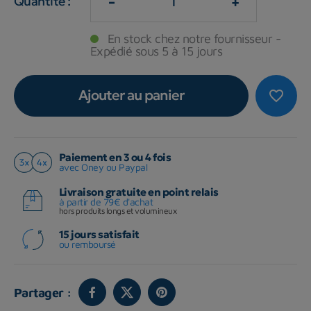
-
+
Quantité :
En stock chez notre fournisseur -
Expédié sous 5 à 15 jours
Ajouter au panier
favorite_border
Paiement en 3 ou 4 fois
avec Oney ou Paypal
Livraison gratuite en point relais
à partir de 79€ d'achat
hors produits longs et volumineux
15 jours satisfait
ou remboursé
Partager :