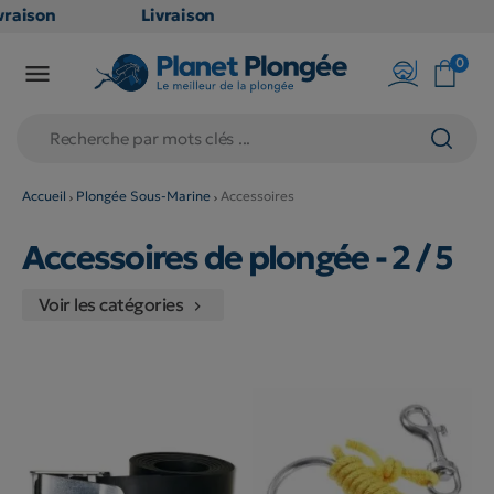
aison
Livraison
TUITE
GRATUITE
0

oint
en point
is dès
relais dès
79€
hats
d'achats
s
(hors
Accueil
Plongée Sous-Marine
Accessoires
uits
produits
Accessoires de plongée
- 2 / 5
 et
long et
mineux
volumineux
Voir les catégories
n
: non

bles)
éligibles)