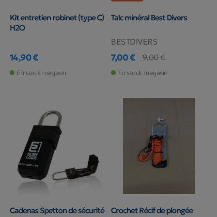
Kit entretien robinet (type C)
Talc minéral Best Divers
H2O
BESTDIVERS
14,90 €
7,00 €
9,00 €
Prix
Prix
Prix de base
En stock magasin
En stock magasin
Cadenas Spetton de sécurité
Crochet Récif de plongée