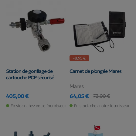
-8,95 €
Station de gonflage de
Carnet de plongée Mares
cartouche PCP sécurisé
Mares
405,00 €
64,05 €
73,00 €
Prix
Prix
Prix de base
En stock chez notre fournisseur
En stock chez notre fournisseur