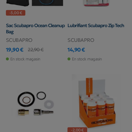
-3,00 €
Sac Scubapro Ocean Cleanup
Lubrifiant Scubapro Zip Tech
Bag
SCUBAPRO
SCUBAPRO
19,90 €
14,90 €
22,90 €
Prix
Prix de base
Prix
En stock magasin
En stock magasin
-2,00 €