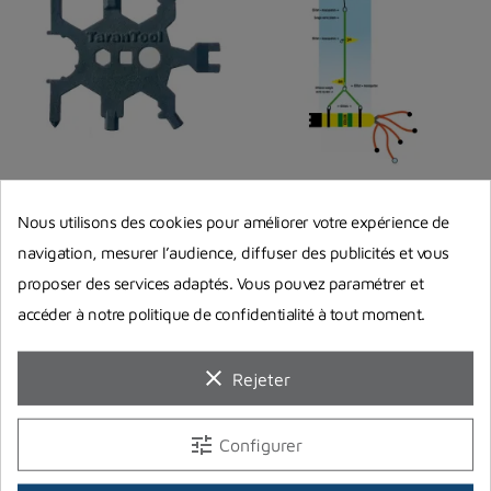
Outil Tarantool 2.0 pour la
Ligne de décompression oxy
Nous utilisons des cookies pour améliorer votre expérience de
plongée sous-marine
6m
navigation, mesurer l’audience, diffuser des publicités et vous
AQUATYS
proposer des services adaptés. Vous pouvez paramétrer et
85,00 €
1 195,00 €
Prix
Prix
accéder à notre politique de confidentialité à tout moment.
En stock chez notre fournisseur
En stock chez notre fournisseur
clear
Rejeter
tune
Configurer