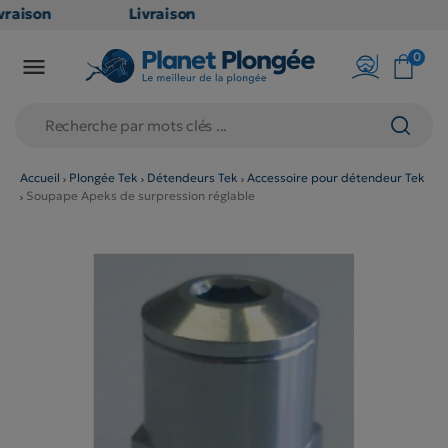
raison
Livraison
ATUITE
GRATUITE
0

point
en point
is dès
relais dès
79€
chats
d'achats
rs
(hors
Accueil
Plongée Tek
Détendeurs Tek
Accessoire pour détendeur Tek
Soupape Apeks de surpression réglable
duits
produits
 et
long et
umineux
volumineux
n
: non
ibles)
éligibles)