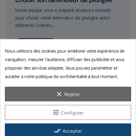
Notre équipe vous a préparé plusieurs conseils
pour choisir votre détendeur de plongée selon
différents critères...
Lire la suite
Nous utilisons des cookies pour améliorer votre expérience de
navigation, mesurer l’audience, diffuser des publicités et vous
proposer des services adaptés. Vous pouvez paramétrer et
accéder à notre politique de confidentialité à tout moment.
clear
Rejeter
tune
Configurer
done_all
Accepter