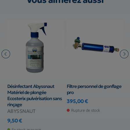
Désinfectant Abyssnaut
Filtre personnel de gonflage
K
Matériel de plongée
pro
t
Ecosterix pulvérisation sans
A
395,00 €
rinçage
Prix
3
Rupture de stock
ABYSSNAUT
Pr
9,50 €
Prix
En stock magasin