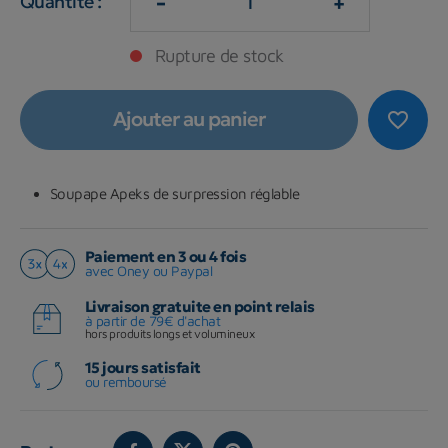
-
+
Quantité :
Rupture de stock
Ajouter au panier
favorite_border
Soupape Apeks de surpression réglable
Paiement en 3 ou 4 fois
avec Oney ou Paypal
Livraison gratuite en point relais
à partir de 79€ d'achat
hors produits longs et volumineux
15 jours satisfait
ou remboursé