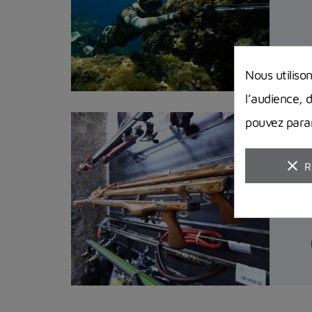
Nous utiliso
l’audience, 
pouvez param
clear
R