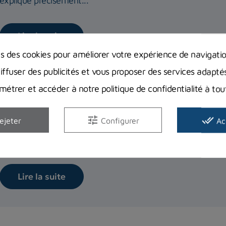
explique précisément...
Lire la suite
ns des cookies pour améliorer votre expérience de navigati
diffuser des publicités et vous proposer des services adapté
étrer et accéder à notre politique de confidentialité à t
Choisir son arbalète de chasse sous-
tune
done_all
ejeter
Configurer
Ac
Comment choisir sa première arbalète de chasse sous-marin
marché peut rendre...
Lire la suite