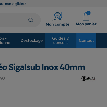
x : non éligibles)
0
Mon panier
Mon compte
on -
Guides &
Destockage
Contact
ionné
conseils
déo Sigalsub Inox 40mm
N40