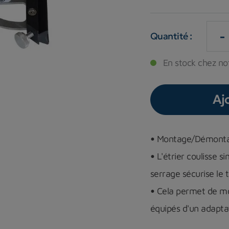
-
Quantité :
En stock chez not
Aj
•
Montage/Démontage
•
L'étrier coulisse s
serrage sécurise le 
•
Cela permet de mo
équipés d'un adapta