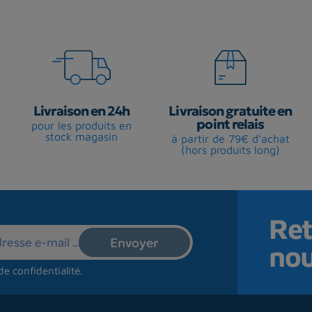
Livraison en 24h
Livraison gratuite en
point relais
pour les produits en
stock magasin
à partir de 79€ d'achat
(hors produits long)
Ret
no
de confidentialité
.