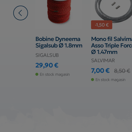
-1,50 €
ligaturé
Bobine Dyneema
Mono fil Salvim
r
Sigalsub Ø 1.8mm
Asso Triple For
s ø14.5
Ø 1.47mm
SIGALSUB
AR
SALVIMAR
29,90 €
Prix
€
7,00 €
8,50 €
Prix
Prix de base
En stock magasin
de stock
En stock magasin