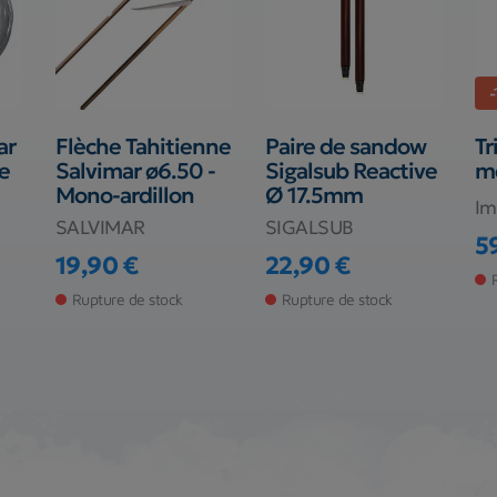
ar
Flèche Tahitienne
Paire de sandow
Tr
ce
Salvimar ø6.50 -
Sigalsub Reactive
m
Mono-ardillon
Ø 17.5mm
Im
SALVIMAR
SIGALSUB
5
Pr
Pr
19,90 €
22,90 €
Prix
Prix
Rupture de stock
Rupture de stock