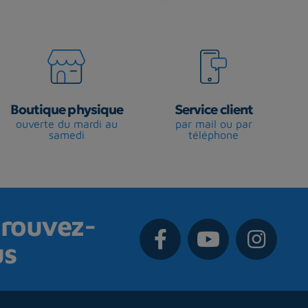
Boutique physique
Service client
ouverte du mardi au
par mail ou par
samedi
téléphone
rouvez-
us