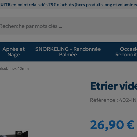
TUITE
en point relais dès 79€ d'achats (hors produits long et volumineu
Apnée et
SNORKELING - Randonnée
Occasi
Nage
Palmée
Recondit
galsub Inox 40mm
Etrier vi
Référence :
402-I
26,90 €