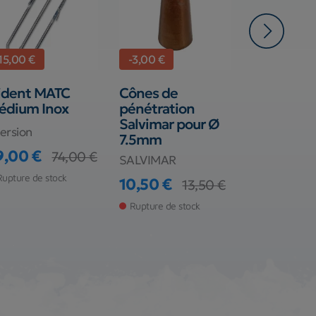
-15,00 €
-3,00 €
-3,00 €
ident MATC
Cônes de
Sphères S
édium Inox
pénétration
pour obus
Salvimar pour Ø
ligaturés
ersion
7.5mm
SALVIMAR
9,00 €
74,00 €
SALVIMAR
ix
ix de base
10,50 €
Prix
Prix de ba
Rupture de stock
10,50 €
13,50 €
Rupture de s
Prix
Prix de base
Rupture de stock