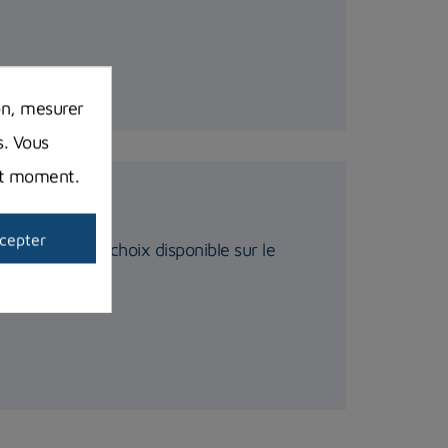
on, mesurer
s. Vous
out moment.
marine
cepter
e ? Le vaste choix disponible sur le