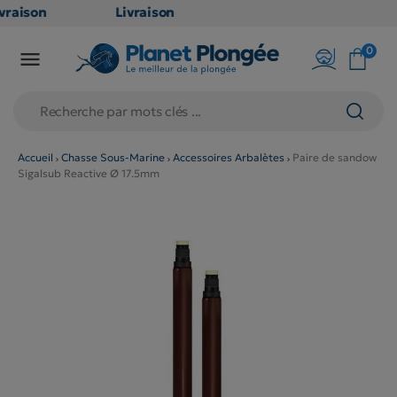
raison
Livraison
ATUITE
GRATUITE
0

point
en point
is dès
relais dès
79€
chats
d'achats
rs
(hors
Accueil
Chasse Sous-Marine
Accessoires Arbalètes
Paire de sandow
Sigalsub Reactive Ø 17.5mm
duits
produits
 et
long et
umineux
volumineux
n
: non
ibles)
éligibles)