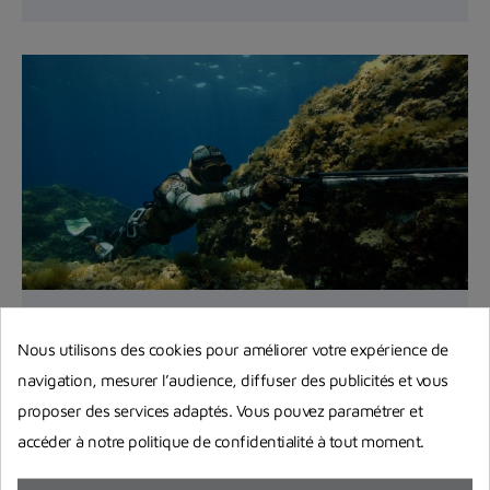
Monter soi-même un fusil de chasse
Nous utilisons des cookies pour améliorer votre expérience de
à tête ouverte
navigation, mesurer l’audience, diffuser des publicités et vous
Vous souhaitez apprendre à monter vous-même
proposer des services adaptés. Vous pouvez paramétrer et
votre fusil harpon à tête ouverte ? On vous
accéder à notre politique de confidentialité à tout moment.
explique précisément...