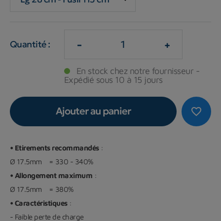
-
+
Quantité :
En stock chez notre fournisseur -
Expédié sous 10 à 15 jours
Ajouter au panier
favorite_border
• Etirements recommandés
:
Ø 17.5mm = 330 - 340%
• Allongement maximum
:
Ø 17.5mm = 380%
• Caractéristiques
:
- Faible perte de charge