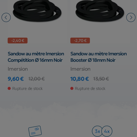
-2,40 €
-2,70 €
Sandow au mètre Imersion
Sandow au mètre Imersion
V
Compétition Ø 16mm Noir
Booster Ø 18mm Noir
S
Imersion
Imersion
S
9,60 €
10,80 €
9
12,00 €
13,50 €
Prix
Prix de base
Prix
Prix de base
Pr
Rupture de stock
Rupture de stock