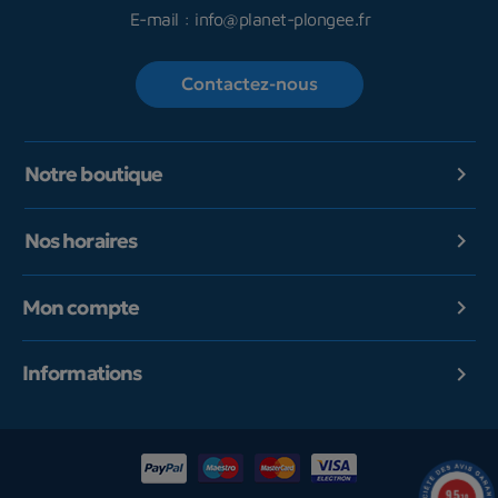
E-mail :
info@planet-plongee.fr
Contactez-nous
Notre boutique

Nos horaires

Mon compte

Informations

9.5
/10