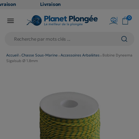
raison
Livraison
ATUITE
GRATUITE
0

point
en point
is dès
relais dès
79€
chats
d'achats
rs
(hors
Accueil
Chasse Sous-Marine
Accessoires Arbalètes
Bobine Dyneema
Sigalsub Ø 1.8mm
duits
produits
 et
long et
umineux
volumineux
n
: non
ibles)
éligibles)