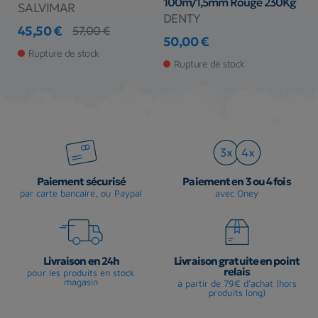
100m/1,5mm Rouge 230Kg
SALVIMAR
S
DENTY
45,50 €
1
57,00 €
Prix
Prix de base
50,00 €
Pr
Prix
Rupture de stock
Rupture de stock
Paiement sécurisé
Paiement en 3 ou 4 fois
par carte bancaire, ou Paypal
avec Oney
Livraison en 24h
Livraison gratuite en point
relais
pour les produits en stock
magasin
à partir de 79€ d'achat (hors
produits long)