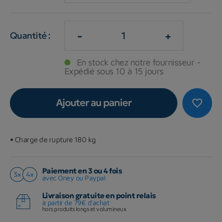
-
+
Quantité :
En stock chez notre fournisseur -
Expédié sous 10 à 15 jours
Ajouter au panier
favorite_border
•
Charge de rupture 180 kg
Paiement en 3 ou 4 fois
avec Oney ou Paypal
Livraison gratuite en point relais
à partir de 79€ d'achat
hors produits longs et volumineux