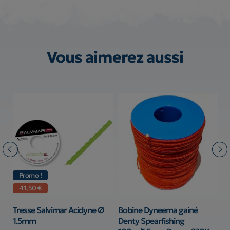
Vous aimerez aussi
Promo !
-11,50 €
n
Tresse Salvimar Acidyne Ø
Bobine Dyneema gainé
S
1.5mm
Denty Spearfishing
S