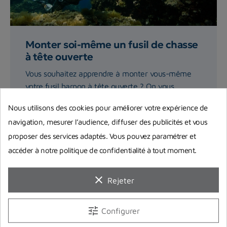
Monter soi-même un fusil de chasse
à tête ouverte
Vous souhaitez apprendre à monter vous-même
votre fusil harpon à tête ouverte ? On vous
explique précisément...
Nous utilisons des cookies pour améliorer votre expérience de
navigation, mesurer l’audience, diffuser des publicités et vous
Lire la suite
proposer des services adaptés. Vous pouvez paramétrer et
accéder à notre politique de confidentialité à tout moment.
clear
Rejeter
tune
Configurer