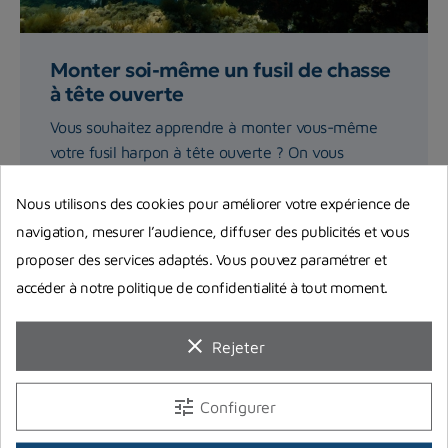
Monter soi-même un fusil de chasse
à tête ouverte
Vous souhaitez apprendre à monter vous-même
votre fusil harpon à tête ouverte ? On vous
explique précisément...
Nous utilisons des cookies pour améliorer votre expérience de
navigation, mesurer l’audience, diffuser des publicités et vous
Lire la suite
proposer des services adaptés. Vous pouvez paramétrer et
accéder à notre politique de confidentialité à tout moment.
clear
Rejeter
tune
Configurer