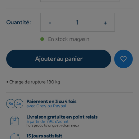
-
+
Quantité :
En stock magasin
Ajouter au panier
favorite_border
•
Charge de rupture 180 kg
Paiement en 3 ou 4 fois
avec Oney ou Paypal
Livraison gratuite en point relais
à partir de 79€ d'achat
hors produits longs et volumineux
15 jours satisfait