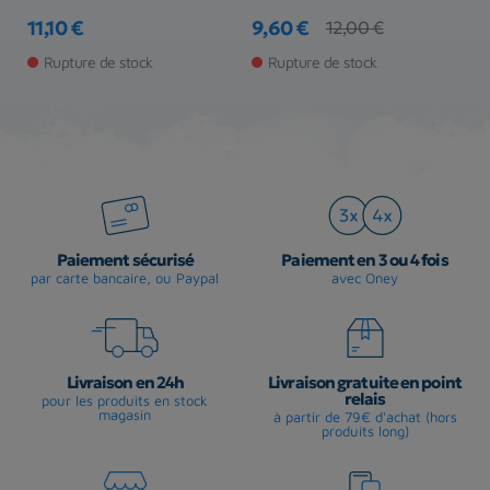
S
11,10 €
9,60 €
12,00 €
Prix
Prix
Prix de base
3
Pr
Rupture de stock
Rupture de stock
Paiement sécurisé
Paiement en 3 ou 4 fois
par carte bancaire, ou Paypal
avec Oney
Livraison en 24h
Livraison gratuite en point
relais
pour les produits en stock
magasin
à partir de 79€ d'achat (hors
produits long)