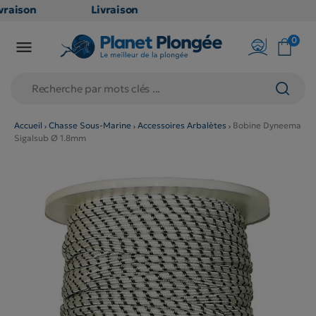
raison
Livraison
ATUITE
GRATUITE
0

point
en point
is dès
relais dès
79€
chats
d'achats
rs
(hors
Accueil
Chasse Sous-Marine
Accessoires Arbalètes
Bobine Dyneema
Sigalsub Ø 1.8mm
duits
produits
 et
long et
umineux
volumineux
n
: non
ibles)
éligibles)