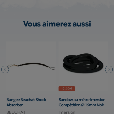
Vous aimerez aussi
-2,40 €
Bungee Beuchat Shock
Sandow au mètre Imersion
F
Absorber
Compétition Ø 16mm Noir
C
ar
BEUCHAT
Imersion