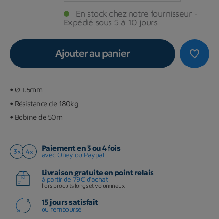
En stock chez notre fournisseur -
Expédié sous 5 à 10 jours
Ajouter au panier
favorite_border
•
Ø 1.5mm
•
Résistance de 180kg
•
Bobine de 50m
Paiement en 3 ou 4 fois
avec Oney ou Paypal
Livraison gratuite en point relais
à partir de 79€ d'achat
hors produits longs et volumineux
15 jours satisfait
ou remboursé