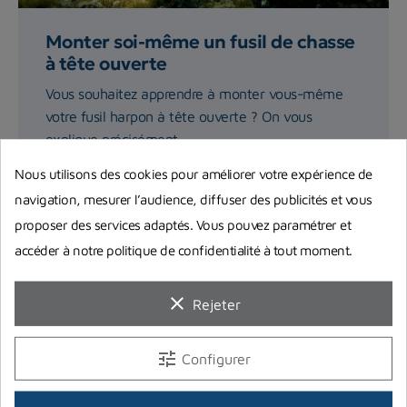
Monter soi-même un fusil de chasse
à tête ouverte
Vous souhaitez apprendre à monter vous-même
votre fusil harpon à tête ouverte ? On vous
explique précisément...
Nous utilisons des cookies pour améliorer votre expérience de
Lire la suite
navigation, mesurer l’audience, diffuser des publicités et vous
proposer des services adaptés. Vous pouvez paramétrer et
accéder à notre politique de confidentialité à tout moment.
clear
Rejeter
tune
Configurer