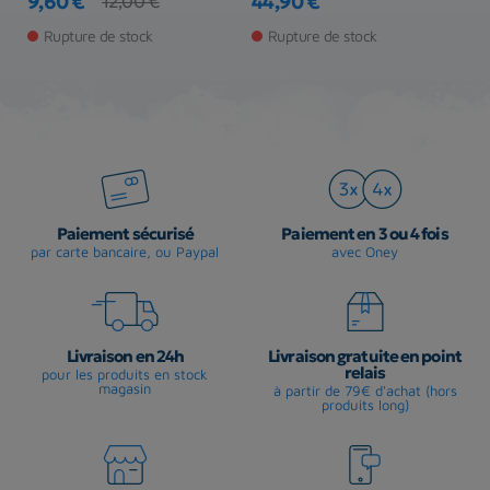
9,60 €
44,90 €
8
12,00 €
Prix
Prix de base
Prix
Pr
Rupture de stock
Rupture de stock
Paiement sécurisé
Paiement en 3 ou 4 fois
par carte bancaire, ou Paypal
avec Oney
Livraison en 24h
Livraison gratuite en point
relais
pour les produits en stock
magasin
à partir de 79€ d'achat (hors
produits long)