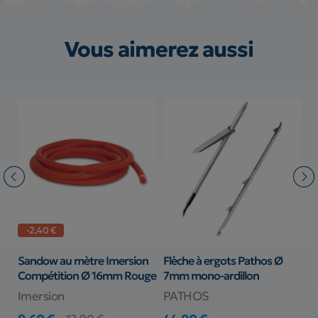
Vous aimerez aussi
-2,40 €
Sandow au mètre Imersion
Flèche à ergots Pathos Ø
S
Compétition Ø 16mm Rouge
7mm mono-ardillon
M
Imersion
PATHOS
B