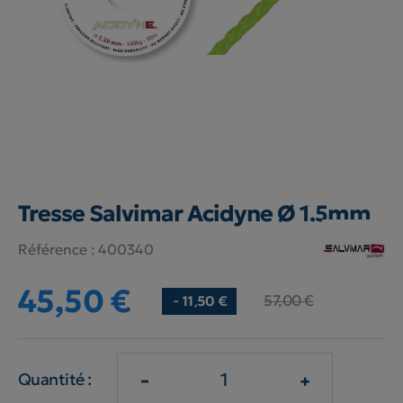
Tresse Salvimar Acidyne Ø 1.5mm
Référence :
400340
45,50 €
57,00 €
- 11,50 €
-
+
Quantité :