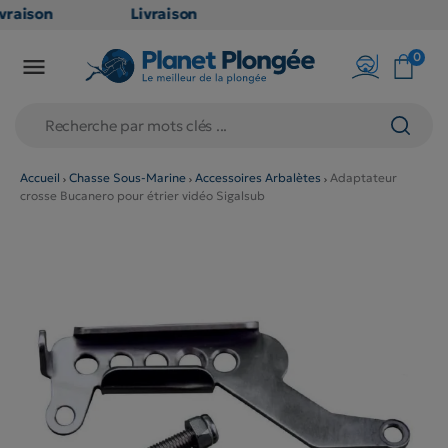
raison
Livraison
ATUITE
GRATUITE
0

point
en point
is dès
relais dès
79€
chats
d'achats
rs
(hors
Accueil
Chasse Sous-Marine
Accessoires Arbalètes
Adaptateur
crosse Bucanero pour étrier vidéo Sigalsub
duits
produits
 et
long et
umineux
volumineux
n
: non
ibles)
éligibles)