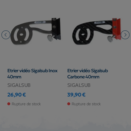
Etrier vidéo Sigalsub Inox
Etrier vidéo Sigalsub
E
40mm
Carbone 40mm
A
SIGALSUB
SIGALSUB
S
26,90 €
39,90 €
2
Prix
Prix
Pr
Rupture de stock
Rupture de stock