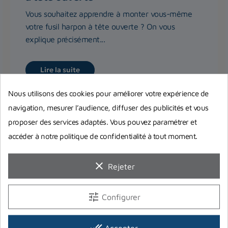
Vous souhaitez apprendre à monter vous-même
votre fusil harpon à tête ouverte ? On vous
explique précisément...
Lire la suite
Nous utilisons des cookies pour améliorer votre expérience de
navigation, mesurer l’audience, diffuser des publicités et vous
proposer des services adaptés. Vous pouvez paramétrer et
accéder à notre politique de confidentialité à tout moment.
clear
Rejeter
tune
Configurer
done_all
Accepter