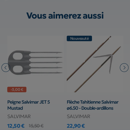
Vous aimerez aussi
Nouveauté
-3,00 €
 Ø
Peigne Salvimar JET 5
Flèche Tahitienne Salvimar
F
Mustad
ø6.50 - Double-ardillons
6
SALVIMAR
SALVIMAR
S
12,50 €
22,90 €
3
15,50 €
Prix
Prix de base
Prix
Pr