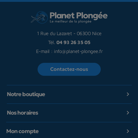
1 Rue du Lazaret
-
06300 Nice
Tél.
04 93 26 35 05
E-mail :
info@planet-plongee.fr
Contactez-nous
Notre boutique

Nos horaires

Mon compte
