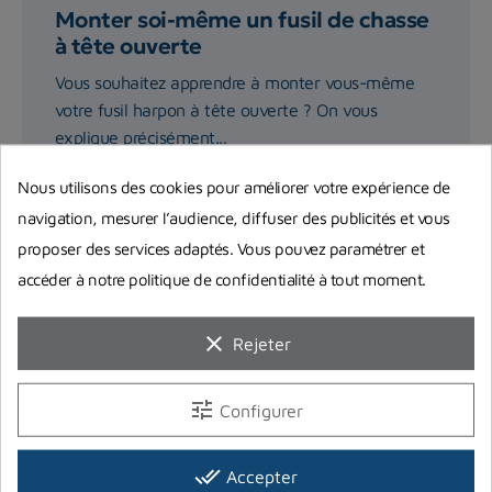
Monter soi-même un fusil de chasse
à tête ouverte
Vous souhaitez apprendre à monter vous-même
votre fusil harpon à tête ouverte ? On vous
explique précisément...
Nous utilisons des cookies pour améliorer votre expérience de
Lire la suite
navigation, mesurer l’audience, diffuser des publicités et vous
proposer des services adaptés. Vous pouvez paramétrer et
accéder à notre politique de confidentialité à tout moment.
clear
Rejeter
tune
Configurer
done_all
Accepter