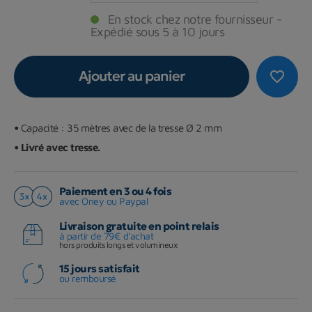
En stock chez notre fournisseur -
Expédié sous 5 à 10 jours
Ajouter au panier
favorite_border
•
Capacité : 35 mètres avec de la tresse Ø 2 mm
• L
ivré avec tresse.
Paiement en 3 ou 4 fois
avec Oney ou Paypal
Livraison gratuite en point relais
à partir de 79€ d'achat
hors produits longs et volumineux
15 jours satisfait
ou remboursé