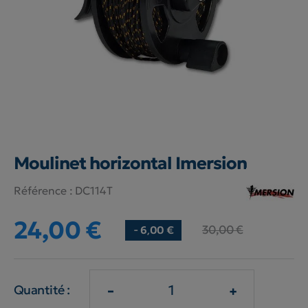
Moulinet horizontal Imersion
Référence :
DC114T
24,00 €
30,00 €
- 6,00 €
-
+
Quantité :