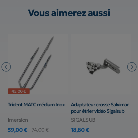
Vous aimerez aussi
-15,00 €
Trident MATC médium Inox
Adaptateur crosse Salvimar
P
pour étrier vidéo Sigalsub
Imersion
SIGALSUB
S
59,00 €
18,80 €
8
74,00 €
Prix
Prix de base
Prix
Pr
Pr